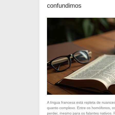
confundimos
A língua francesa está repleta de nuance
quanto complexo. Entre os homófonos, os 
perder, mesmo para os falantes nativos.