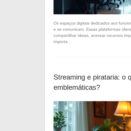
Os espaços digitais dedicados aos funci
e se comunicam. Essas plataformas ofer
compartilhar ideias, acessar recursos im
importa…
Streaming e pirataria: o 
emblemáticas?