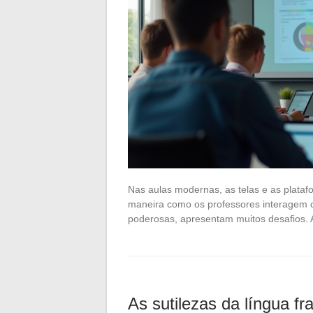
Nas aulas modernas, as telas e as plata
maneira como os professores interagem c
poderosas, apresentam muitos desafios. 
As sutilezas da língua f