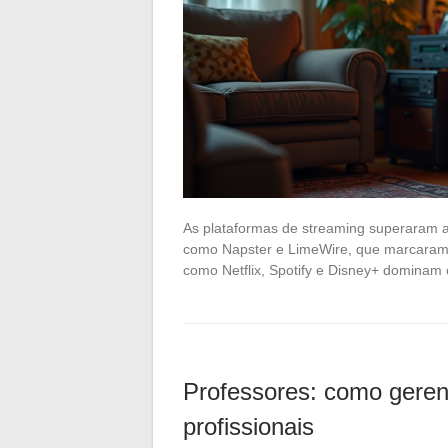
As plataformas de streaming superaram a
como Napster e LimeWire, que marcaram o 
como Netflix, Spotify e Disney+ domina
Professores: como geren
profissionais