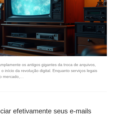
mplamente os antigos gigantes da troca de arquivos,
início da revolução digital. Enquanto serviços legais
m o mercado,…
ciar efetivamente seus e-mails