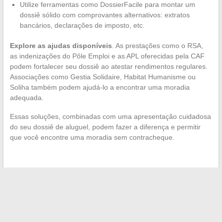
Utilize ferramentas como DossierFacile para montar um
dossiê sólido com comprovantes alternativos: extratos
bancários, declarações de imposto, etc.
Explore as ajudas disponíveis
. As prestações como o RSA,
as indenizações do Pôle Emploi e as APL oferecidas pela CAF
podem fortalecer seu dossiê ao atestar rendimentos regulares.
Associações como Gestia Solidaire, Habitat Humanisme ou
Soliha também podem ajudá-lo a encontrar uma moradia
adequada.
Essas soluções, combinadas com uma apresentação cuidadosa
do seu dossiê de aluguel, podem fazer a diferença e permitir
que você encontre uma moradia sem contracheque.
←
Boas práticas para consultar suas contas bancárias online
As melhores práticas para proteger seu e-mail profissional
→