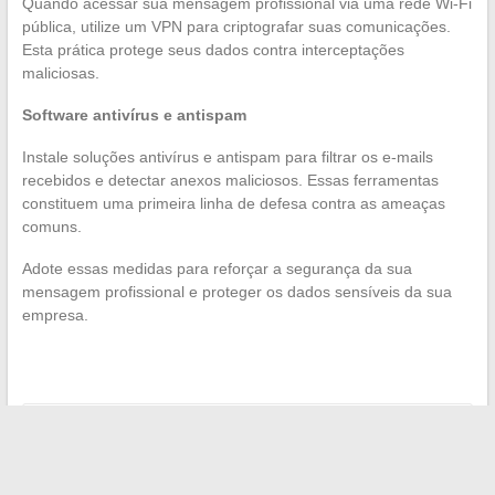
Quando acessar sua mensagem profissional via uma rede Wi-Fi
pública, utilize um VPN para criptografar suas comunicações.
Esta prática protege seus dados contra interceptações
maliciosas.
Software antivírus e antispam
Instale soluções antivírus e antispam para filtrar os e-mails
recebidos e detectar anexos maliciosos. Essas ferramentas
constituem uma primeira linha de defesa contra as ameaças
comuns.
Adote essas medidas para reforçar a segurança da sua
mensagem profissional e proteger os dados sensíveis da sua
empresa.
←
Como encontrar uma moradia quando não se tem
contracheque
Como gerenciar suas finanças de forma simples online
→