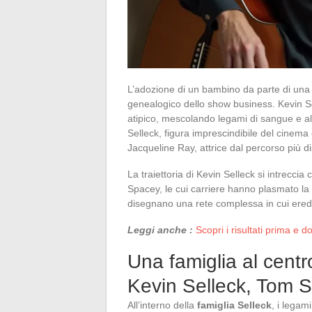
L’adozione di un bambino da parte di una 
genealogico dello show business. Kevin S
atipico, mescolando legami di sangue e al
Selleck, figura imprescindibile del cinema
Jacqueline Ray, attrice dal percorso più di
La traiettoria di Kevin Selleck si intrecci
Spacey, le cui carriere hanno plasmato la c
disegnano una rete complessa in cui eredi
Leggi anche :
Scopri i risultati prima e 
Una famiglia al centr
Kevin Selleck, Tom S
All’interno della
famiglia Selleck
, i legam