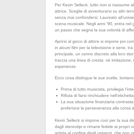
Per Kevin Selleck, tutto non si riassume 
attrice. Sceglie di avventurarsi su altri ter
senza mai confondersi. Laureato all’univer
scena musicale. Negli anni ’90, entra nel 
un passo che segna la sua volontà di afferma
Aprirsi al gioco di attore si impone poi 
in alcuni film per la televisione e serie, tr
principale, un cenno discreto alla loro s
traccia una linea di cresta: né imitazione, 
esperienze.
Ecco cosa distingue le sue scelte, lontano
Prima di tutto musicista, privilegia l’int
Rifiuta di farsi rinchiudere nell’etichetta
La sua situazione finanziaria contrasta
preferisce la perseveranza alla corsa a
Kevin Selleck si impone così per la sua dis
dagli stereotipi e rimane fedele ai propri v
artista al confine degli universi, che non