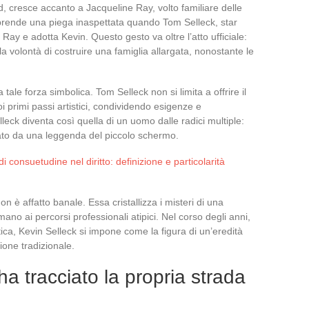
, cresce accanto a Jacqueline Ray, volto familiare delle
o prende una piega inaspettata quando Tom Selleck, star
y e adotta Kevin. Questo gesto va oltre l’atto ufficiale:
alla volontà di costruire una famiglia allargata, nonostante le
tale forza simbolica. Tom Selleck non si limita a offrire il
primi passi artistici, condividendo esigenze e
leck diventa così quella di un uomo dalle radici multiple:
ttato da una leggenda del piccolo schermo.
consuetudine nel diritto: definizione e particolarità
 è affatto banale. Essa cristallizza i misteri di una
mmano ai percorsi professionali atipici. Nel corso degli anni,
ica, Kevin Selleck si impone come la figura di un’eredità
zione tradizionale.
a tracciato la propria strada