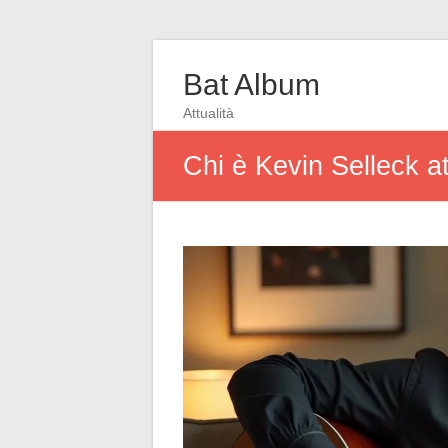
Bat Album
Attualità
Chi è Kevin Selleck att