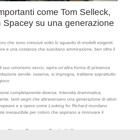
 importanti come Tom Selleck,
n Spacey su una generazione
loro che sono cresciuti sotto lo sguardo di modelli esigenti.
re e una costanza che suscitano ammirazione, ben oltre il
e il suo umorismo secco, ispira un’altra forma di presenza
itazione servile: osserva, si impregna, trattiene soprattutto
gioco.
ione completamente diversa. Intensità drammatica,
nte: tanti segni che attraversano una generazione di attori
hakespeare e a opere come
Looking for Richard
ricordano
te inesauribile per coloro che aspirano a rinnovare il
ep
a
Morgan Freeman
o
Dustin Hoffman
, una nuova
 Sfumatura, sincerità, esplorazione: ecco la bussola di