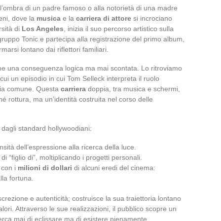
all’ombra di un padre famoso o alla notorietà di una madre
reni, dove la
musica
e la
carriera di attore
si incrociano
sità di
Los Angeles
, inizia il suo percorso artistico sulla
gruppo Tonic e partecipa alla registrazione del primo album,
rsi lontano dai riflettori familiari.
come una conseguenza logica ma mai scontata. Lo ritroviamo
a cui un episodio in cui Tom Selleck interpreta il ruolo
toria comune. Questa
carriera
doppia, tra musica e schermi,
né rottura, ma un’identità costruita nel corso delle
 dagli standard hollywoodiani:
ensità dell’espressione alla ricerca della luce.
 di “figlio di”, moltiplicando i progetti personali.
 con i
milioni di dollari
di alcuni eredi del cinema:
lla fortuna.
crezione e autenticità; costruisce la sua traiettoria lontano
alori. Attraverso le sue realizzazioni, il pubblico scopre un
 cerca mai di eclissare ma di esistere pienamente.