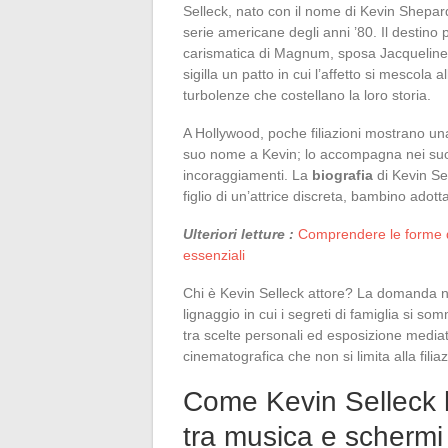
Selleck, nato con il nome di Kevin Shepard
serie americane degli anni ’80. Il destin
carismatica di Magnum, sposa Jacqueline Ra
sigilla un patto in cui l’affetto si mescola 
turbolenze che costellano la loro storia.
A Hollywood, poche filiazioni mostrano una 
suo nome a Kevin; lo accompagna nei suoi 
incoraggiamenti. La
biografia
di Kevin Sel
figlio di un’attrice discreta, bambino ado
Ulteriori letture :
Comprendere le forme di 
essenziali
Chi è Kevin Selleck attore? La domanda non
lignaggio in cui i segreti di famiglia si so
tra scelte personali ed esposizione mediat
cinematografica che non si limita alla filia
Come Kevin Selleck h
tra musica e schermi