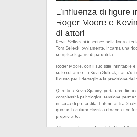
L’influenza di figure
Roger Moore e Kevi
di attori
Kevin Selleck si inserisce nella linea di co
Tom Selleck, ovviamente, incarna una rigo
semplice legame di parentela.
Roger Moore, con il suo stile inimitabile 
sullo schermo. In Kevin Selleck, non c’è im
il gusto per il dettaglio e la precisione del 
Quanto a Kevin Spacey, porta una dimens
complessità psicologica, tensione permane
in cerca di profondità. I riferimenti a S
quanto la cultura classica rimanga una fon
proprio arte.
All’ombra di questi giganti, da
Meryl Stre
ondata cerca di liberarsi dalle caricature.