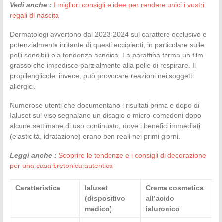
Vedi anche :
I migliori consigli e idee per rendere unici i vostri
regali di nascita
Dermatologi avvertono dal 2023-2024 sul carattere occlusivo e
potenzialmente irritante di questi eccipienti, in particolare sulle
pelli sensibili o a tendenza acneica. La paraffina forma un film
grasso che impedisce parzialmente alla pelle di respirare. Il
propilenglicole, invece, può provocare reazioni nei soggetti
allergici.
Numerose utenti che documentano i risultati prima e dopo di
Ialuset sul viso segnalano un disagio o micro-comedoni dopo
alcune settimane di uso continuato, dove i benefici immediati
(elasticità, idratazione) erano ben reali nei primi giorni.
Leggi anche :
Scoprire le tendenze e i consigli di decorazione
per una casa bretonica autentica
Caratteristica
Ialuset
Crema cosmetica
(dispositivo
all’acido
medico)
ialuronico