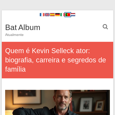
Bat Album
Atualmente
Quem é Kevin Selleck ator:
biografia, carreira e segredos de
família