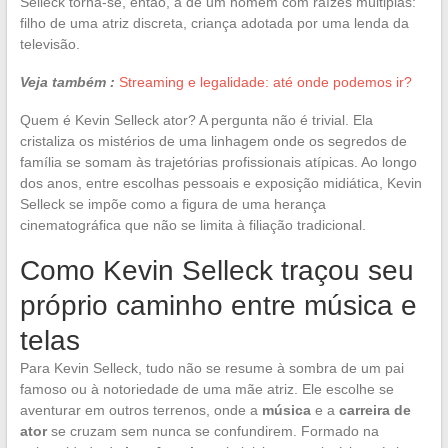
Selleck torna-se, então, a de um homem com raízes múltiplas:
filho de uma atriz discreta, criança adotada por uma lenda da
televisão.
Veja também :
Streaming e legalidade: até onde podemos ir?
Quem é Kevin Selleck ator? A pergunta não é trivial. Ela
cristaliza os mistérios de uma linhagem onde os segredos de
família se somam às trajetórias profissionais atípicas. Ao longo
dos anos, entre escolhas pessoais e exposição midiática, Kevin
Selleck se impõe como a figura de uma herança
cinematográfica que não se limita à filiação tradicional.
Como Kevin Selleck traçou seu
próprio caminho entre música e
telas
Para Kevin Selleck, tudo não se resume à sombra de um pai
famoso ou à notoriedade de uma mãe atriz. Ele escolhe se
aventurar em outros terrenos, onde a
música
e a
carreira de
ator
se cruzam sem nunca se confundirem. Formado na