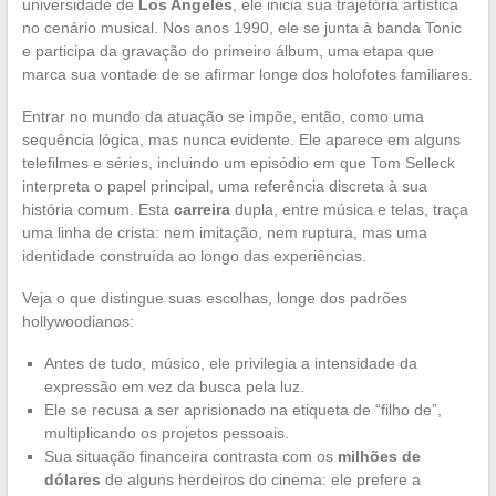
universidade de
Los Angeles
, ele inicia sua trajetória artística
no cenário musical. Nos anos 1990, ele se junta à banda Tonic
e participa da gravação do primeiro álbum, uma etapa que
marca sua vontade de se afirmar longe dos holofotes familiares.
Entrar no mundo da atuação se impõe, então, como uma
sequência lógica, mas nunca evidente. Ele aparece em alguns
telefilmes e séries, incluindo um episódio em que Tom Selleck
interpreta o papel principal, uma referência discreta à sua
história comum. Esta
carreira
dupla, entre música e telas, traça
uma linha de crista: nem imitação, nem ruptura, mas uma
identidade construída ao longo das experiências.
Veja o que distingue suas escolhas, longe dos padrões
hollywoodianos:
Antes de tudo, músico, ele privilegia a intensidade da
expressão em vez da busca pela luz.
Ele se recusa a ser aprisionado na etiqueta de “filho de”,
multiplicando os projetos pessoais.
Sua situação financeira contrasta com os
milhões de
dólares
de alguns herdeiros do cinema: ele prefere a