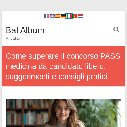
Bat Album
Attualità
Come superare il concorso PASS
medicina da candidato libero:
suggerimenti e consigli pratici