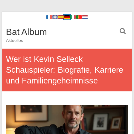
Bat Album
Aktuelles
Wer ist Kevin Selleck
Schauspieler: Biografie, Karriere
und Familiengeheimnisse