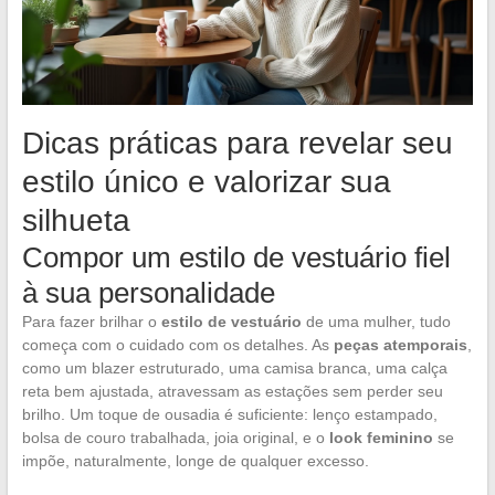
Dicas práticas para revelar seu
estilo único e valorizar sua
silhueta
Compor um estilo de vestuário fiel
à sua personalidade
Para fazer brilhar o
estilo de vestuário
de uma mulher, tudo
começa com o cuidado com os detalhes. As
peças atemporais
,
como um blazer estruturado, uma camisa branca, uma calça
reta bem ajustada, atravessam as estações sem perder seu
brilho. Um toque de ousadia é suficiente: lenço estampado,
bolsa de couro trabalhada, joia original, e o
look feminino
se
impõe, naturalmente, longe de qualquer excesso.