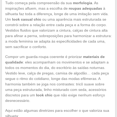
Tudo começa pela compreensão da sua
morfologia
. As
inspirações afluem, mas a escolha de
roupas adequadas
à
silhueta faz toda a diferença, longe de uma imitação sem vida.
Um
look casual chic
ou uma aparência mais estruturada se
constrói sobre a relação entre cada peça e a forma do corpo.
Vestidos fluidos que valorizam a cintura, calças de cintura alta
para afinar a perna, sobreposições para harmonizar a estrutura:
a moda feminina se adapta às especificidades de cada uma,
sem sacrificar o conforto.
Compor um guarda-roupa coerente é priorizar
materiais de
qualidade
: eles acompanham os movimentos e se adaptam a
todos os momentos do dia, do escritório às saídas noturnas.
Vestido leve, calça de pregas, camisa de algodão… cada peça
segue o ritmo do cotidiano, longe das modas efêmeras. A
harmonia também se joga nos contrastes: tricô suave sobre
uma peça estruturada, linho misturado com seda, acessórios
discretos para um
look chic
que não exige nenhum esforço
desnecessário.
Aqui estão algumas diretrizes para escolher o que valoriza sua
silhueta: