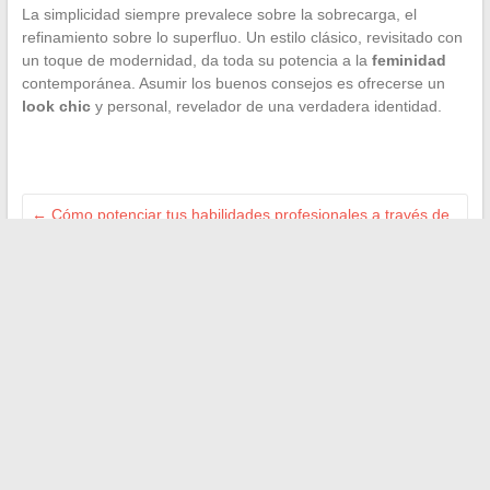
La simplicidad siempre prevalece sobre la sobrecarga, el
refinamiento sobre lo superfluo. Un estilo clásico, revisitado con
un toque de modernidad, da toda su potencia a la
feminidad
contemporánea. Asumir los buenos consejos es ofrecerse un
look chic
y personal, revelador de una verdadera identidad.
←
Cómo potenciar tus habilidades profesionales a través de
la formación continua en la empresa
La actualidad desglosada: los principales desafíos que
moldean nuestra sociedad hoy
→
Buscar