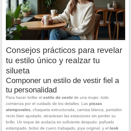
Consejos prácticos para revelar
tu estilo único y realzar tu
silueta
Componer un estilo de vestir fiel a
tu personalidad
Para hacer brillar el
estilo de vestir
de una mujer, todo
comienza por el cuidado de los detalles. Las
piezas
atemporales
, chaqueta estructurada, camisa blanca, pantalón
recto bien ajustado, atraviesan las estaciones sin perder su
brillo. Un toque de audacia es suficiente después: pañuelo
estampado, bolso de cuero trabajado, joya original, y el
look