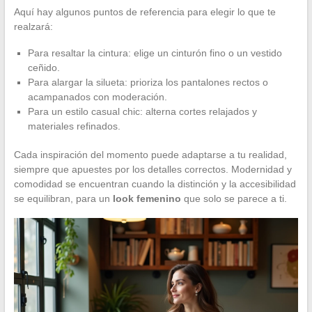
Aquí hay algunos puntos de referencia para elegir lo que te
realzará:
Para resaltar la cintura: elige un cinturón fino o un vestido
ceñido.
Para alargar la silueta: prioriza los pantalones rectos o
acampanados con moderación.
Para un estilo casual chic: alterna cortes relajados y
materiales refinados.
Cada inspiración del momento puede adaptarse a tu realidad,
siempre que apuestes por los detalles correctos. Modernidad y
comodidad se encuentran cuando la distinción y la accesibilidad
se equilibran, para un
look femenino
que solo se parece a ti.