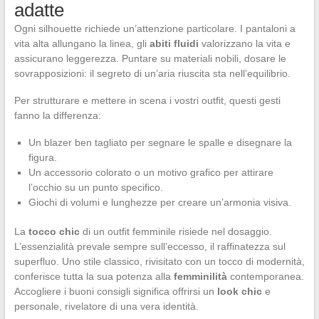
adatte
Ogni silhouette richiede un’attenzione particolare. I pantaloni a
vita alta allungano la linea, gli
abiti fluidi
valorizzano la vita e
assicurano leggerezza. Puntare su materiali nobili, dosare le
sovrapposizioni: il segreto di un’aria riuscita sta nell’equilibrio.
Per strutturare e mettere in scena i vostri outfit, questi gesti
fanno la differenza:
Un blazer ben tagliato per segnare le spalle e disegnare la
figura.
Un accessorio colorato o un motivo grafico per attirare
l’occhio su un punto specifico.
Giochi di volumi e lunghezze per creare un’armonia visiva.
La
tocco chic
di un outfit femminile risiede nel dosaggio.
L’essenzialità prevale sempre sull’eccesso, il raffinatezza sul
superfluo. Uno stile classico, rivisitato con un tocco di modernità,
conferisce tutta la sua potenza alla
femminilità
contemporanea.
Accogliere i buoni consigli significa offrirsi un
look chic
e
personale, rivelatore di una vera identità.