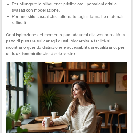
Per allungare la silhouette: privilegiate i pantaloni dritti o
svasati con moderazione.
Per uno stile casual chic: alternate tagli informali e materiali
raffinati.
Ogni ispirazione del momento può adattarsi alla vostra realtà, a
patto di puntare sui dettagli giusti. Modernità e facilità si
incontrano quando distinzione e accessibilità si equilibrano, per
un
look femminile
che è solo vostro.