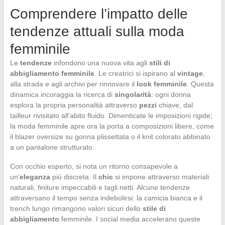
Comprendere l’impatto delle
tendenze attuali sulla moda
femminile
Le
tendenze
infondono una nuova vita agli
stili di
abbigliamento femminile
. Le creatrici si ispirano al
vintage
,
alla strada e agli archivi per rinnovare il
look femminile
. Questa
dinamica incoraggia la ricerca di
singolarità
: ogni donna
esplora la propria personalità attraverso
pezzi
chiave, dal
tailleur rivisitato all’abito fluido. Dimenticate le imposizioni rigide;
la moda femminile apre ora la porta a composizioni libere, come
il blazer oversize su gonna plissettata o il knit colorato abbinato
a un pantalone strutturato.
Con occhio esperto, si nota un ritorno consapevole a
un’
eleganza
più discreta. Il
chic
si impone attraverso materiali
naturali, finiture impeccabili e tagli netti. Alcune tendenze
attraversano il tempo senza indebolirsi: la camicia bianca e il
trench lungo rimangono valori sicuri dello
stile di
abbigliamento
femminile. I social media accelerano queste