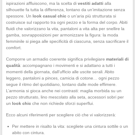
ispirazioni affluiscono, ma la scelta di
vestiti adatti
alla
silhouette fa tutta la differenza, lontano da un’imitazione senza
spessore. Un
look casual chic
o un’aria più strutturata si
costruisce sul rapporto tra ogni pezzo e la forma del corpo. Abiti
fluidi che valorizzano la vita, pantaloni a vita alta per snellire la
gamba, sovrapposizioni per armonizzare la figura: la moda
femminile si piega alle specificità di ciascuna, senza sacrificare il
comfort.
Comporre un armadio coerente significa privilegiare
materiali di
qualità
: accompagnano i movimenti e si adattano a tutti i
momenti della giornata, dall’ufficio alle uscite serali. Abito
leggero, pantaloni a pinces, camicia di cotone… ogni pezzo
segue il ritmo del quotidiano, lontano dalle mode effimere.
L’armonia si gioca anche nei contrasti: maglia morbida su un
pezzo strutturato, lino mescolato alla seta, accessori sobri per
un
look chic
che non richiede sforzi superflui.
Ecco alcuni riferimenti per scegliere ciò che vi valorizzerà:
Per mettere in risalto la vita: scegliete una cintura sottile o un
abito con cintura.