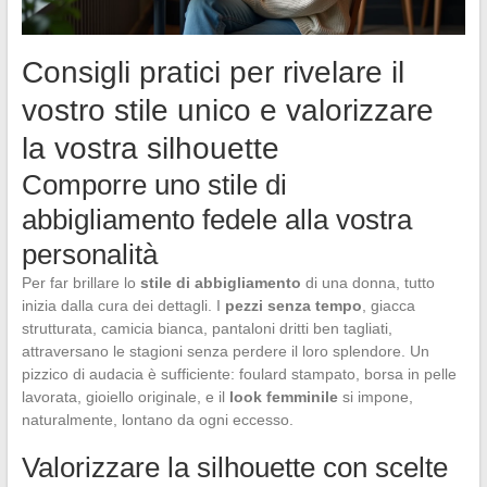
Consigli pratici per rivelare il
vostro stile unico e valorizzare
la vostra silhouette
Comporre uno stile di
abbigliamento fedele alla vostra
personalità
Per far brillare lo
stile di abbigliamento
di una donna, tutto
inizia dalla cura dei dettagli. I
pezzi senza tempo
, giacca
strutturata, camicia bianca, pantaloni dritti ben tagliati,
attraversano le stagioni senza perdere il loro splendore. Un
pizzico di audacia è sufficiente: foulard stampato, borsa in pelle
lavorata, gioiello originale, e il
look femminile
si impone,
naturalmente, lontano da ogni eccesso.
Valorizzare la silhouette con scelte