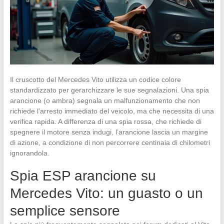
Il cruscotto del Mercedes Vito utilizza un codice colore
standardizzato per gerarchizzare le sue segnalazioni. Una spia
arancione (o ambra) segnala un malfunzionamento che non
richiede l’arresto immediato del veicolo, ma che necessita di una
verifica rapida. A differenza di una spia rossa, che richiede di
spegnere il motore senza indugi, l’arancione lascia un margine
di azione, a condizione di non percorrere centinaia di chilometri
ignorandola.
Spia ESP arancione su
Mercedes Vito: un guasto o un
semplice sensore