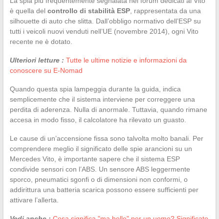
La spia più frequentemente segnalata nei forum dedicati al Vito
è quella del
controllo di stabilità ESP
, rappresentata da una
silhouette di auto che slitta. Dall’obbligo normativo dell’ESP su
tutti i veicoli nuovi venduti nell’UE (novembre 2014), ogni Vito
recente ne è dotato.
Ulteriori letture :
Tutte le ultime notizie e informazioni da
conoscere su E-Nomad
Quando questa spia lampeggia durante la guida, indica
semplicemente che il sistema interviene per correggere una
perdita di aderenza. Nulla di anormale. Tuttavia, quando rimane
accesa in modo fisso, il calcolatore ha rilevato un guasto.
Le cause di un’accensione fissa sono talvolta molto banali. Per
comprendere meglio il significato delle spie arancioni su un
Mercedes Vito, è importante sapere che il sistema ESP
condivide sensori con l’ABS. Un sensore ABS leggermente
sporco, pneumatici sgonfi o di dimensioni non conformi, o
addirittura una batteria scarica possono essere sufficienti per
attivare l’allerta.
Vedi anche :
Cosa significa "ma belle" per un uomo? Significato