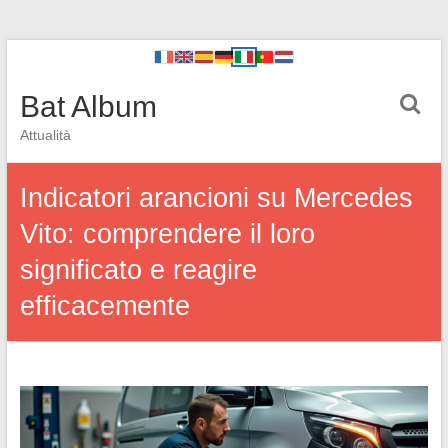
Bat Album
Attualità
Indicatori arancioni su Mercedes
Vito: comprendere il loro
significato e reagire
efficacemente