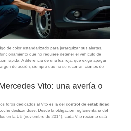
digo de color estandarizado para jerarquizar sus alertas.
funcionamiento que no requiere detener el vehículo de
ión rápida. A diferencia de una luz roja, que exige apagar
margen de acción, siempre que no se recorran cientos de
Mercedes Vito: una avería o
s foros dedicados al Vito es la del
control de estabilidad
 coche deslizándose. Desde la obligación reglamentaria del
os en la UE (noviembre de 2014), cada Vito reciente está