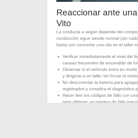
Reaccionar ante una 
Vito
La conducta a seguir depende del compor
conducción sigue siendo normal (sin ruido
basta con concertar una cita en el taller e
Verificar inmediatamente el nivel del l
causas frecuentes de encendido de lu
Observar si el vehículo entra en modo d
y dirigirse a un taller sin forzar el motor
No desconectar la batería para apagar 
registrados y complica el diagnóstico p
Hacer leer los códigos de fallo con u
para obtener un número de fallo precis
Dado que el Vito es un vehículo utilitario
inmovilizar el vehículo sin un diagnóstico
lectura de los códigos de fallo antes 
innecesarios y orienta directamente haci