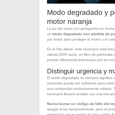
Modo degradado y pér
motor naranja
La luz del motor (un pictograma en form
un
modo degradado con pérdida de po
par motor para proteger el motor o el cata
En el Vito diésel, este escenario está fre
válvula EGR sucia, un filtro de partícula
presión diferencial defectuoso son los so
Distinguir urgencia y 
El modo degradado no siempre significa u
sostenido puede ser suficiente para reinic
una conducción exclusivamente urbana. Si
necesario llevarlo al taller con una herra
Nunca borrar un código de fallo del mot
apagar la luz temporalmente, pero el pro
electrónico sigue siendo el único medio fi