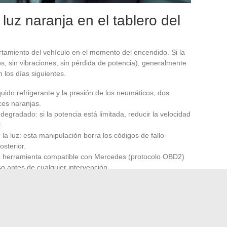
luz naranja en el tablero del
tamiento del vehículo en el momento del encendido. Si la
s, sin vibraciones, sin pérdida de potencia), generalmente
n los días siguientes.
íquido refrigerante y la presión de los neumáticos, dos
ces naranjas.
egradado: si la potencia está limitada, reducir la velocidad
.
la luz: esta manipulación borra los códigos de fallo
osterior.
na herramienta compatible con Mercedes (protocolo OBD2)
o antes de cualquier intervención.
 a menudo utilizado como herramienta de trabajo principal,
 previo representa un costo indirecto considerable.
La
de cualquier reparación
evita los reemplazos de piezas
a el componente en cuestión.