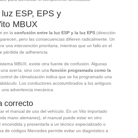
 luz ESP, EPS y
 Vito MBUX
en en la
confusión entre la luz ESP y la luz EPS
(dirección
 parecen, pero las consecuencias difieren radicalmente. Un
ere una intervención prioritaria, mientras que un fallo en el
de pérdida de adherencia.
 sistema MBUX, existe otra fuente de confusión. Algunas
 una avería, sino con una
función programada como la
 control de climatización indica que se ha programado una
 habitáculo. Los conductores acostumbrados a los antiguos
mo una advertencia mecánica.
a correcto
ar el manual de uso del vehículo. En un Vito importado
nda mano alemanes), el manual puede estar en otro
luz encendida y presentarla a un técnico especializado o
ea de códigos Mercedes permite evitar un diagnóstico a