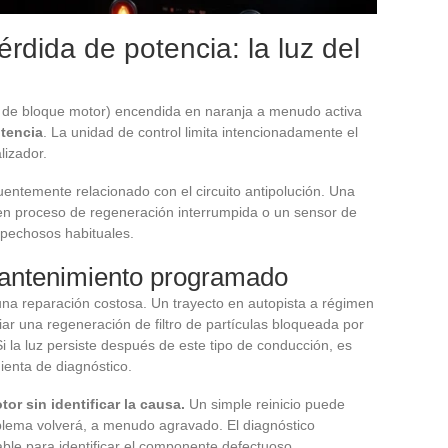
dida de potencia: la luz del
a de bloque motor) encendida en naranja a menudo activa
tencia
. La unidad de control limita intencionadamente el
lizador.
cuentemente relacionado con el circuito antipolución. Una
s en proceso de regeneración interrumpida o un sensor de
spechosos habituales.
mantenimiento programado
na reparación costosa. Un trayecto en autopista a régimen
iar una regeneración de filtro de partículas bloqueada por
 la luz persiste después de este tipo de conducción, es
mienta de diagnóstico.
or sin identificar la causa.
Un simple reinicio puede
blema volverá, a menudo agravado. El diagnóstico
able para identificar el componente defectuoso.