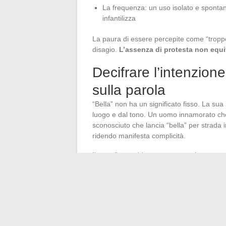
La frequenza: un uso isolato e spontan
infantilizza
La paura di essere percepite come “troppo 
disagio.
L’assenza di protesta non equi
Decifrare l’intenzione
sulla parola
“Bella” non ha un significato fisso. La su
luogo e dal tono. Un uomo innamorato che
sconosciuto che lancia “bella” per strada 
ridendo manifesta complicità.
Il tranello sarebbe cercare una risposta u
parlare
. Osservare i gesti che accompagnan
comunicazione globale fornisce molte più
Quando persiste un dubbio sui sentimenti o
affidabile rimane la più semplice: porre 
amorosa o professionale) in cui non si pu