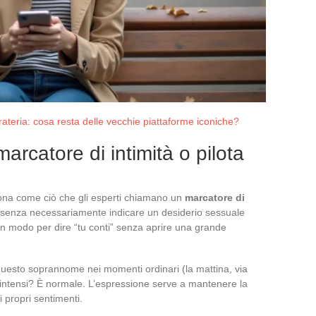
rateria: cosa resta delle vecchie piattaforme iconiche?
marcatore di intimità o pilota
ziona come ciò che gli esperti chiamano un
marcatore di
a, senza necessariamente indicare un desiderio sessuale
un modo per dire “tu conti” senza aprire una grande
questo soprannome nei momenti ordinari (la mattina, via
ntensi? È normale. L’espressione serve a mantenere la
 propri sentimenti.