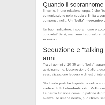
Quando il soprannome p
Il rischio, in una relazione lunga, è che “b
comunicazione nella coppia si limita a s
compensa nulla.
Un “bella” meccanico a
Un buon indicatore: il soprannome è acc
concreta? Se sì, mantiene il suo valore. 
esaminato.
Seduzione e “talking 
anni
Tra gli uomini di 20-35 anni, “bella” appar
avvicinamento. L’espressione è allora quasi
sessualizzazione leggera o di test di inter
Studi sulle pratiche linguistiche online s
codice di flirt standardizzato
. Molti uom
La parola funziona come un pallone di pr
avanza; se rimane neutra, può ritirarsi se