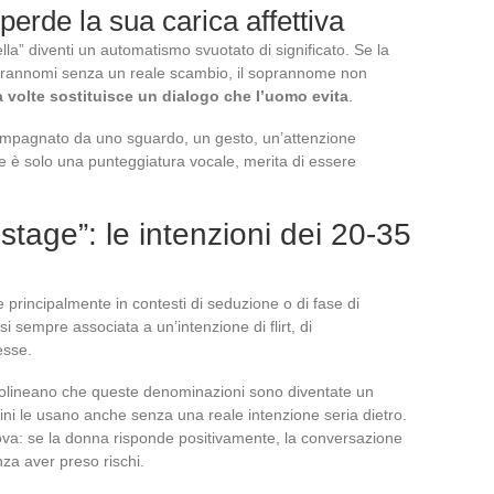
erde la sua carica affettiva
ella” diventi un automatismo svuotato di significato. Se la
oprannomi senza un reale scambio, il soprannome non
 volte sostituisce un dialogo che l’uomo evita
.
ompagnato da uno sguardo, un gesto, un’attenzione
Se è solo una punteggiatura vocale, merita di essere
stage”: le intenzioni dei 20-35
e principalmente in contesti di seduzione o di fase di
 sempre associata a un’intenzione di flirt, di
esse.
ottolineano che queste denominazioni sono diventate un
ini le usano anche senza una reale intenzione seria dietro.
ova: se la donna risponde positivamente, la conversazione
nza aver preso rischi.