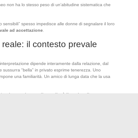
eo non ha lo stesso peso di un’abitudine sistematica che
sensibili” spesso impedisce alle donne di segnalare il loro
vale ad accettazione
.
 reale: il contesto prevale
a interpretazione dipende interamente dalla relazione, dal
 sussurra “bella” in privato esprime tenerezza. Uno
impone una familiarità. Un amico di lunga data che la usa
nica.
La parola non dice nulla, è il modo e il momento a
o l’espressione, la regolarità del contatto, la qualità della
 informazioni del soprannome stesso.
 le intenzioni dietro a questa parola, la risposta più
la domanda direttamente. Una relazione (amichevole,
ò chiedere “cosa intendi dire con questo?” ha