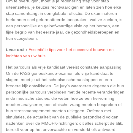
Om te overtuigen, moet je je redenering stap voor stap
uiteenzetten, je keuzes rechtvaardigen en laten zien hoe elke
stap samenhangt in een globale reflectie. De examinatoren
herkennen snel geformatteerde toespraken: wat ze zoeken, is
een persoonlijke en geloofwaardige visie op het beroep, een
fijne begrip van het eerste jaar, de gezondheidsberoepen en
hun ecosysteem.
Lees ook :
Essentiële tips voor het succesvol bouwen en
inrichten van uw huis
Het parcours als vrije kandidaat vereist constante aanpassing.
Om de PASS geneeskunde-examen als vrije kandidaat te
slagen, moet je uit het schoolse schema stappen en een
bredere kijk ontwikkelen. De jury’s waarderen degenen die hun
persoonlijke parcours verbinden met de recente veranderingen
in de medische studies, die weten hoe ze een hervorming
moeten analyseren, een ethische vraag moeten bespreken of
hun stressmanagement moeten uitleggen. Oefenen met
simulaties, de actualiteit van de publieke gezondheid volgen,
nadenken over de MMOPK-richtingen: dit alles scherpt de blik,
bereidt voor op het onverwachte en versterkt elk antwoord.