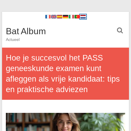
Bat Album
Actueel
Hoe je succesvol het PASS
geneeskunde examen kunt
afleggen als vrije kandidaat: tips
en praktische adviezen