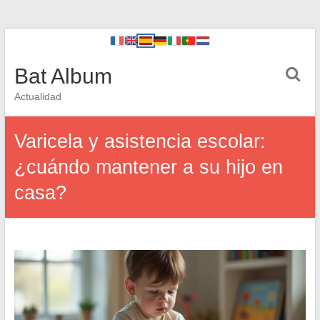
Bat Album
Actualidad
Varicela y asistencia escolar:
¿cuándo mantener a su hijo en
casa?