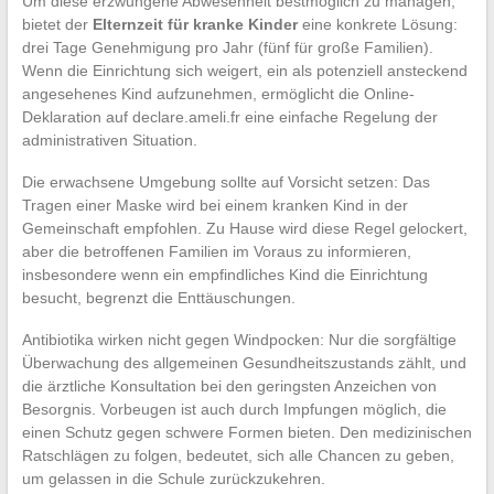
Um diese erzwungene Abwesenheit bestmöglich zu managen,
bietet der
Elternzeit für kranke Kinder
eine konkrete Lösung:
drei Tage Genehmigung pro Jahr (fünf für große Familien).
Wenn die Einrichtung sich weigert, ein als potenziell ansteckend
angesehenes Kind aufzunehmen, ermöglicht die Online-
Deklaration auf declare.ameli.fr eine einfache Regelung der
administrativen Situation.
Die erwachsene Umgebung sollte auf Vorsicht setzen: Das
Tragen einer Maske wird bei einem kranken Kind in der
Gemeinschaft empfohlen. Zu Hause wird diese Regel gelockert,
aber die betroffenen Familien im Voraus zu informieren,
insbesondere wenn ein empfindliches Kind die Einrichtung
besucht, begrenzt die Enttäuschungen.
Antibiotika wirken nicht gegen Windpocken: Nur die sorgfältige
Überwachung des allgemeinen Gesundheitszustands zählt, und
die ärztliche Konsultation bei den geringsten Anzeichen von
Besorgnis. Vorbeugen ist auch durch Impfungen möglich, die
einen Schutz gegen schwere Formen bieten. Den medizinischen
Ratschlägen zu folgen, bedeutet, sich alle Chancen zu geben,
um gelassen in die Schule zurückzukehren.