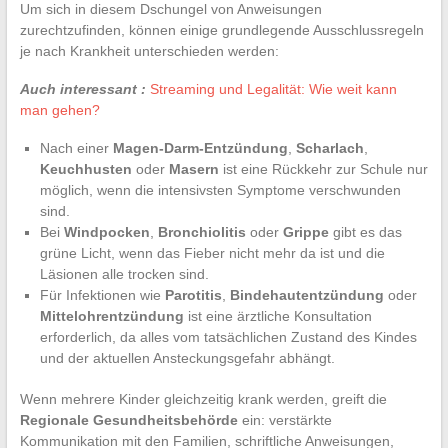
Um sich in diesem Dschungel von Anweisungen
zurechtzufinden, können einige grundlegende Ausschlussregeln
je nach Krankheit unterschieden werden:
Auch interessant :
Streaming und Legalität: Wie weit kann
man gehen?
Nach einer
Magen-Darm-Entzündung
,
Scharlach
,
Keuchhusten
oder
Masern
ist eine Rückkehr zur Schule nur
möglich, wenn die intensivsten Symptome verschwunden
sind.
Bei
Windpocken
,
Bronchiolitis
oder
Grippe
gibt es das
grüne Licht, wenn das Fieber nicht mehr da ist und die
Läsionen alle trocken sind.
Für Infektionen wie
Parotitis
,
Bindehautentzündung
oder
Mittelohrentzündung
ist eine ärztliche Konsultation
erforderlich, da alles vom tatsächlichen Zustand des Kindes
und der aktuellen Ansteckungsgefahr abhängt.
Wenn mehrere Kinder gleichzeitig krank werden, greift die
Regionale Gesundheitsbehörde
ein: verstärkte
Kommunikation mit den Familien, schriftliche Anweisungen,