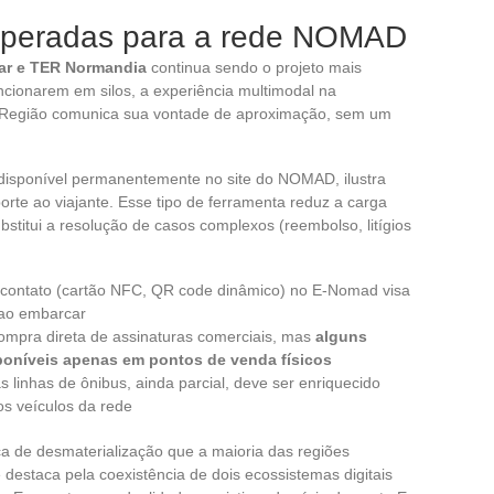
esperadas para a rede NOMAD
Car e TER Normandia
continua sendo o projeto mais
ncionarem em silos, a experiência multimodal na
Região comunica sua vontade de aproximação, sem um
isponível permanentemente no site do NOMAD, ilustra
te ao viajante. Esse tipo de ferramenta reduz a carga
stitui a resolução de casos complexos (reembolso, litígios
 contato (cartão NFC, QR code dinâmico) no E-Nomad visa
o ao embarcar
compra direta de assinaturas comerciais, mas
alguns
poníveis apenas em pontos de venda físicos
inhas de ônibus, ainda parcial, deve ser enriquecido
s veículos da rede
a de desmaterialização que a maioria das regiões
estaca pela coexistência de dois ecossistemas digitais