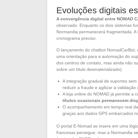
Evoluções digitais 
A convergência digital entre NOMAD 
observado. Enquanto os dois sistemas fu
Normandia permanecerá fragmentada. A 
cronograma preciso.
O lançamento do chatbot NomadCarBot, d
uma orientação para a automação do supor
dos centros de contato, mas ainda não sub
sobre um título desmaterializado).
A integração gradual de suportes sem
reduzir a fraude e agilizar a validaçã
A loja online do NOMAD já permite a 
títulos ocasionais permanecem dis
O acompanhamento em tempo real das l
graças aos dados GPS embarcados no
O portal E-Nomad se insere em uma lógic
francesas persegue, mas a Normandia se d