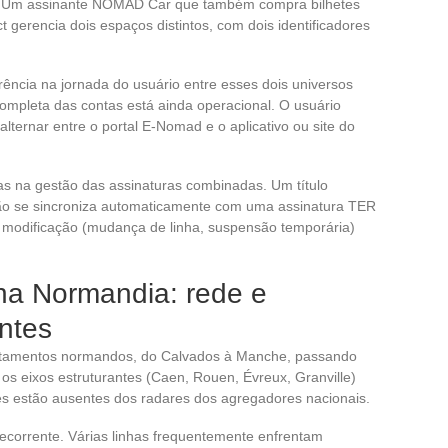
. Um assinante NOMAD Car que também compra bilhetes
erencia dois espaços distintos, com dois identificadores
ncia na jornada do usuário entre esses dois universos
completa das contas está ainda operacional. O usuário
alternar entre o portal E-Nomad e o aplicativo ou site do
s na gestão das assinaturas combinadas. Um título
 se sincroniza automaticamente com uma assinatura TER
modificação (mudança de linha, suspensão temporária)
a Normandia: rede e
ntes
tamentos normandos, do Calvados à Manche, passando
 os eixos estruturantes (Caen, Rouen, Évreux, Granville)
es estão ausentes dos radares dos agregadores nacionais.
ecorrente. Várias linhas frequentemente enfrentam