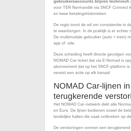
gebruikersaccounts blijven technisch
voor TER Normandië via SNCF Connect koop
en twee betalingshistorieken.
De regio toont de wil om consistentie in 
te waarborgen. In de praktijk is er echter
De multimodale gebruiker (auto + trein) 
app of -site.
Deze scheiding heeft directe gevolgen 
NOMAD Car-ticket dat via E-Nomad is opg
abonnement dat op het SNCF-platform is geko
vereist een actie op elk kanaal.
NOMAD Car-lijnen in
terugkerende versto
Het NOMAD Car-netwerk dekt alle Norman
en Eure. De lijnen bedienen zowel de bela
landelijke haltes die vaak ontbreken op d
De verstoringen vormen een terugkerend o