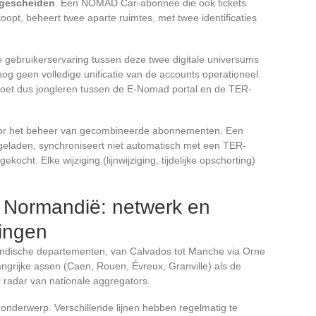
 gescheiden
. Een NOMAD Car-abonnee die ook tickets
t, beheert twee aparte ruimtes, met twee identificaties
de gebruikerservaring tussen deze twee digitale universums
 nog geen volledige unificatie van de accounts operationeel.
moet dus jongleren tussen de E-Nomad portal en de TER-
voor het beheer van gecombineerde abonnementen. Een
eladen, synchroniseert niet automatisch met een TER-
cht. Elke wijziging (lijnwijziging, tijdelijke opschorting)
 Normandië: netwerk en
ringen
dische departementen, van Calvados tot Manche via Orne
ngrijke assen (Caen, Rouen, Évreux, Granville) als de
e radar van nationale aggregators.
nderwerp. Verschillende lijnen hebben regelmatig te