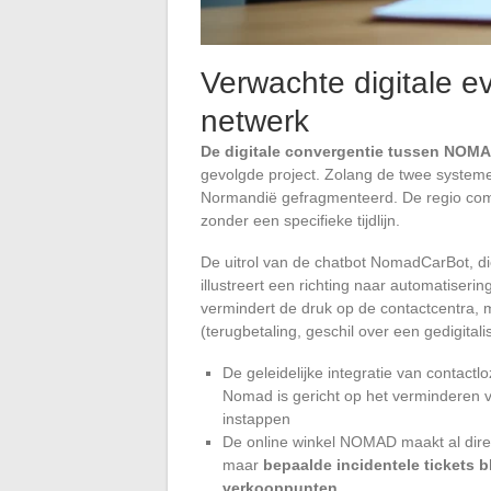
Verwachte digitale e
netwerk
De digitale convergentie tussen NOM
gevolgde project. Zolang de twee systemen 
Normandië gefragmenteerd. De regio com
zonder een specifieke tijdlijn.
De uitrol van de chatbot NomadCarBot, 
illustreert een richting naar automatiseri
vermindert de druk op de contactcentra, 
(terugbetaling, geschil over een gedigitalis
De geleidelijke integratie van contac
Nomad is gericht op het verminderen va
instappen
De online winkel NOMAD maakt al dir
maar
bepaalde incidentele tickets b
verkooppunten