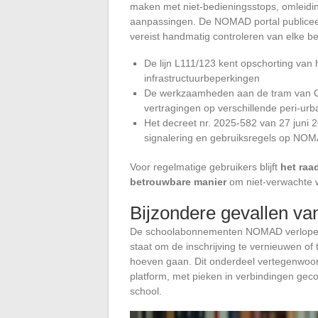
maken met niet-bedieningsstops, omlei
aanpassingen. De NOMAD portal publicee
vereist handmatig controleren van elke bet
De lijn L111/123 kent opschorting van 
infrastructuurbeperkingen
De werkzaamheden aan de tram van Cae
vertragingen op verschillende peri-urb
Het decreet nr. 2025-582 van 27 juni 2
signalering en gebruiksregels op NOM
Voor regelmatige gebruikers blijft
het raa
betrouwbare manier
om niet-verwachte w
Bijzondere gevallen va
De schoolabonnementen NOMAD verlopen o
staat om de inschrijving te vernieuwen of
hoeven gaan. Dit onderdeel vertegenwoord
platform, met pieken in verbindingen gec
school.