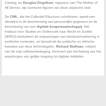
Catalog, en
Douglas Engelbart
, regisseur van The Mother of
All Demos, zijn iconische figuren van deze utopische visie.
De
CNIL
, die het Collectief Educnum coördineert, speelt een
sleutelrol in de bescherming van persoonlijke gegevens en de
bevordering van een
digitale burgermaatschappij
. Het
Instituut voor Studies en Onderzoek naar Recht en Justitie
(IERDJ) bestudeert de toepassingen van tekstautomatisering in
juridische contexten, en benadrukt de juridische en ethische
kwesties van deze technologieën.
Richard Stallman
, initiator
van de vrije softwarebeweging, herinnert aan het belang van het
waarborgen van gelijke toegang tot digitale middelen.
←
Oplossingen voor een foutloze professionele
communicatie
Hoe uw zakelijke e-mails te beschermen
→