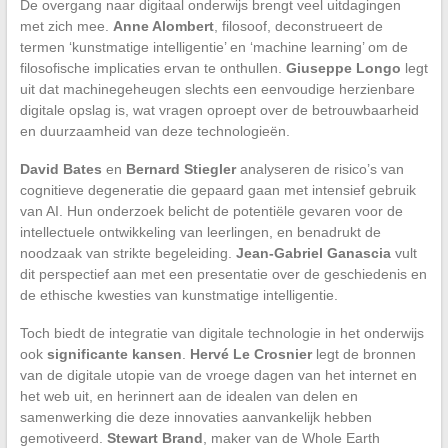
De overgang naar digitaal onderwijs brengt veel uitdagingen
met zich mee.
Anne Alombert
, filosoof, deconstrueert de
termen ‘kunstmatige intelligentie’ en ‘machine learning’ om de
filosofische implicaties ervan te onthullen.
Giuseppe Longo
legt
uit dat machinegeheugen slechts een eenvoudige herzienbare
digitale opslag is, wat vragen oproept over de betrouwbaarheid
en duurzaamheid van deze technologieën.
David Bates
en
Bernard Stiegler
analyseren de risico’s van
cognitieve degeneratie die gepaard gaan met intensief gebruik
van AI. Hun onderzoek belicht de potentiële gevaren voor de
intellectuele ontwikkeling van leerlingen, en benadrukt de
noodzaak van strikte begeleiding.
Jean-Gabriel Ganascia
vult
dit perspectief aan met een presentatie over de geschiedenis en
de ethische kwesties van kunstmatige intelligentie.
Toch biedt de integratie van digitale technologie in het onderwijs
ook
significante kansen
.
Hervé Le Crosnier
legt de bronnen
van de digitale utopie van de vroege dagen van het internet en
het web uit, en herinnert aan de idealen van delen en
samenwerking die deze innovaties aanvankelijk hebben
gemotiveerd.
Stewart Brand
, maker van de Whole Earth