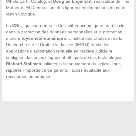
Whole Earth Catalog, et
Douglas Engelbart
, réalisateur de The
Mother of All Demos, sont des figures emblématiques de cette
vision utopique.
La
CNIL
, qui coordonne le Collectif Educnum, joue un rôle clé
dans la protection des données personnelles et la promotion
d’une
citoyenneté numérique
. L’Institut des Études et de la
Recherche sur le Droit et la Justice (IERDJ) étudie les
applications d’automation textuelle en matière judiciaire,
soulignant les enjeux légaux et éthiques de ces technologies.
Richard Stallman
, initiateur du mouvement du logiciel libre,
rappelle l’importance de garantir l’accès équitable aux
ressources numériques.
←
Les solutions pour une communication professionnelle
sans faille
Comment protéger vos échanges professionnels par email
→