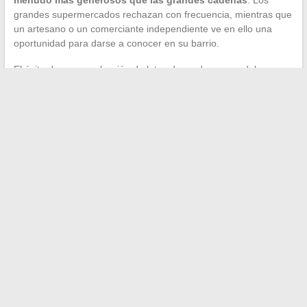
grandes supermercados rechazan con frecuencia, mientras que
un artesano o un comerciante independiente ve en ello una
oportunidad para darse a conocer en su barrio.
El éxito de una recolección de lotes depende menos del
volumen de solicitudes enviadas que de su pertinencia. Cinco
cartas bien dirigidas, con una contraprestación de visibilidad
clara y un tiempo suficiente, generalmente producen más
resultados que una cincuentena de correos copiados y
pegados. La relación con los socios locales se construye a lo
largo del tiempo: una empresa satisfecha con la visibilidad
obtenida en un primer evento renovará espontáneamente al
año siguiente.
←
Consejos esenciales para tener éxito en la construcción y
el diseño de su casa
Descubre los resultados antes y después de Ialuset en la