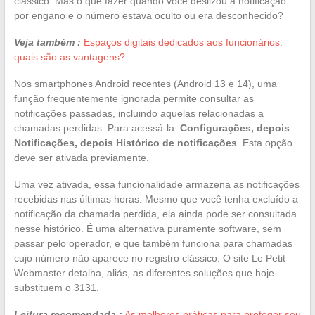
clássico. Mas o que fazer quando você deslizou a notificação
por engano e o número estava oculto ou era desconhecido?
Veja também :
Espaços digitais dedicados aos funcionários:
quais são as vantagens?
Nos smartphones Android recentes (Android 13 e 14), uma
função frequentemente ignorada permite consultar as
notificações passadas, incluindo aquelas relacionadas a
chamadas perdidas. Para acessá-la:
Configurações, depois
Notificações, depois Histórico de notificações
. Esta opção
deve ser ativada previamente.
Uma vez ativada, essa funcionalidade armazena as notificações
recebidas nas últimas horas. Mesmo que você tenha excluído a
notificação da chamada perdida, ela ainda pode ser consultada
nesse histórico. É uma alternativa puramente software, sem
passar pelo operador, e que também funciona para chamadas
cujo número não aparece no registro clássico. O site Le Petit
Webmaster detalha, aliás, as diferentes soluções que hoje
substituem o 3131.
Leitura recomendada :
As melhores práticas para proteger seu