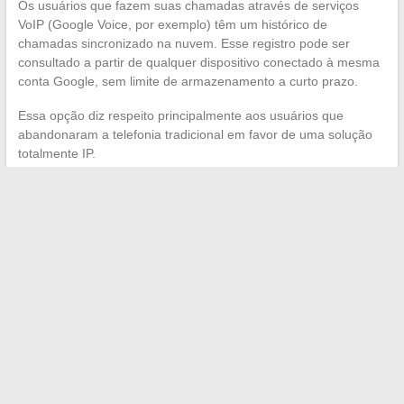
Os usuários que fazem suas chamadas através de serviços
VoIP (Google Voice, por exemplo) têm um histórico de
chamadas sincronizado na nuvem. Esse registro pode ser
consultado a partir de qualquer dispositivo conectado à mesma
conta Google, sem limite de armazenamento a curto prazo.
Essa opção diz respeito principalmente aos usuários que
abandonaram a telefonia tradicional em favor de uma solução
totalmente IP.
O 3131 correspondia a um uso específico: ouvir o último
número que ligou em uma linha fixa. Hoje, entre o registro de
chamadas do smartphone, o histórico de notificações Android, o
extrato detalhado do operador e a lista de chamadas do
aparelho DECT, cada situação tem seu método adequado. O
mais completo continua sendo o extrato de chamadas do
espaço do cliente, que mantém o histórico mais longo e
confiável.