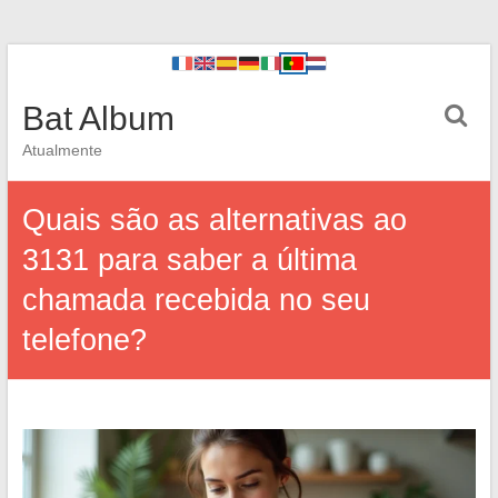
Bat Album
Atualmente
Quais são as alternativas ao
3131 para saber a última
chamada recebida no seu
telefone?