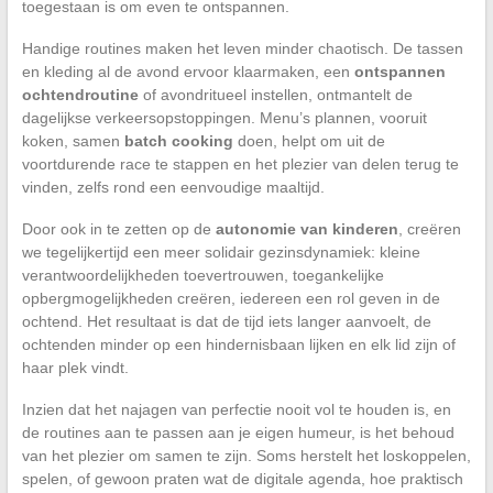
toegestaan is om even te ontspannen.
Handige routines maken het leven minder chaotisch. De tassen
en kleding al de avond ervoor klaarmaken, een
ontspannen
ochtendroutine
of avondritueel instellen, ontmantelt de
dagelijkse verkeersopstoppingen. Menu’s plannen, vooruit
koken, samen
batch cooking
doen, helpt om uit de
voortdurende race te stappen en het plezier van delen terug te
vinden, zelfs rond een eenvoudige maaltijd.
Door ook in te zetten op de
autonomie van kinderen
, creëren
we tegelijkertijd een meer solidair gezinsdynamiek: kleine
verantwoordelijkheden toevertrouwen, toegankelijke
opbergmogelijkheden creëren, iedereen een rol geven in de
ochtend. Het resultaat is dat de tijd iets langer aanvoelt, de
ochtenden minder op een hindernisbaan lijken en elk lid zijn of
haar plek vindt.
Inzien dat het najagen van perfectie nooit vol te houden is, en
de routines aan te passen aan je eigen humeur, is het behoud
van het plezier om samen te zijn. Soms herstelt het loskoppelen,
spelen, of gewoon praten wat de digitale agenda, hoe praktisch