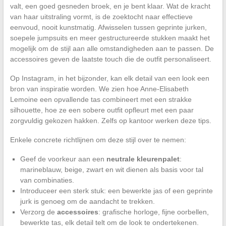
valt, een goed gesneden broek, en je bent klaar. Wat de kracht
van haar uitstraling vormt, is de zoektocht naar effectieve
eenvoud, nooit kunstmatig. Afwisselen tussen geprinte jurken,
soepele jumpsuits en meer gestructureerde stukken maakt het
mogelijk om de stijl aan alle omstandigheden aan te passen. De
accessoires geven de laatste touch die de outfit personaliseert.
Op Instagram, in het bijzonder, kan elk detail van een look een
bron van inspiratie worden. We zien hoe Anne-Elisabeth
Lemoine een opvallende tas combineert met een strakke
silhouette, hoe ze een sobere outfit opfleurt met een paar
zorgvuldig gekozen hakken. Zelfs op kantoor werken deze tips.
Enkele concrete richtlijnen om deze stijl over te nemen:
Geef de voorkeur aan een
neutrale kleurenpalet
:
marineblauw, beige, zwart en wit dienen als basis voor tal
van combinaties.
Introduceer een sterk stuk: een bewerkte jas of een geprinte
jurk is genoeg om de aandacht te trekken.
Verzorg de
accessoires
: grafische horloge, fijne oorbellen,
bewerkte tas, elk detail telt om de look te ondertekenen.