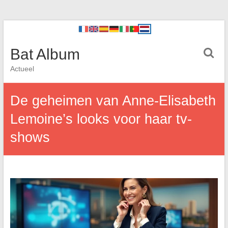
Bat Album
Actueel
De geheimen van Anne-Elisabeth
Lemoine’s looks voor haar tv-
shows