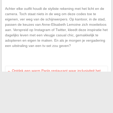
Achter elke outfit houdt de styliste rekening met het licht en de
camera. Toch staat niets in de weg om deze codes toe te
eigenen, ver weg van de schijnwerpers. Op kantoor, in de stad,
passen de keuzes van Anne-Elisabeth Lemoine zich moeiteloos
aan. Verspreid op Instagram of Twitter, kleedt deze inspiratie het
dagelijks leven met een vleugje casual chic, gemakkelijk te
adopteren en eigen te maken. En als je morgen je vergadering
een uitstraling van een tv-set zou geven?
←
Ontdek een warm Parijs restaurant waar inclusiviteit het
verschil maakt
Waarom een bloeddrukmeter meerdere keren opblaast:
Uitleg en praktische tips
→
Zoeken