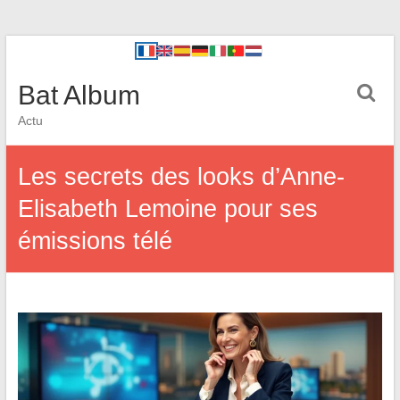
Bat Album
Actu
Les secrets des looks d’Anne-
Elisabeth Lemoine pour ses
émissions télé