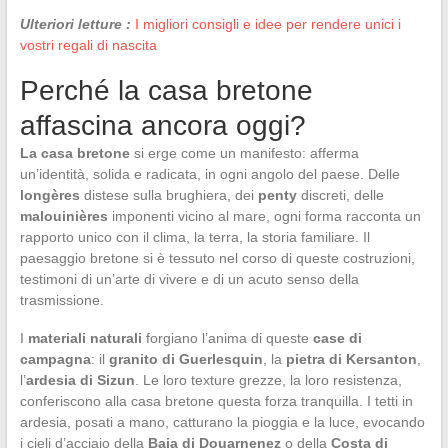
Ulteriori letture :
I migliori consigli e idee per rendere unici i
vostri regali di nascita
Perché la casa bretone
affascina ancora oggi?
La casa bretone
si erge come un manifesto: afferma
un’identità, solida e radicata, in ogni angolo del paese. Delle
longères
distese sulla brughiera, dei
penty
discreti, delle
malouinières
imponenti vicino al mare, ogni forma racconta un
rapporto unico con il clima, la terra, la storia familiare. Il
paesaggio bretone si è tessuto nel corso di queste costruzioni,
testimoni di un’arte di vivere e di un acuto senso della
trasmissione.
I
materiali naturali
forgiano l’anima di queste
case di
campagna
: il
granito di Guerlesquin
, la
pietra di Kersanton
,
l’
ardesia di Sizun
. Le loro texture grezze, la loro resistenza,
conferiscono alla casa bretone questa forza tranquilla. I tetti in
ardesia, posati a mano, catturano la pioggia e la luce, evocando
i cieli d’acciaio della
Baia di Douarnenez
o della
Costa di