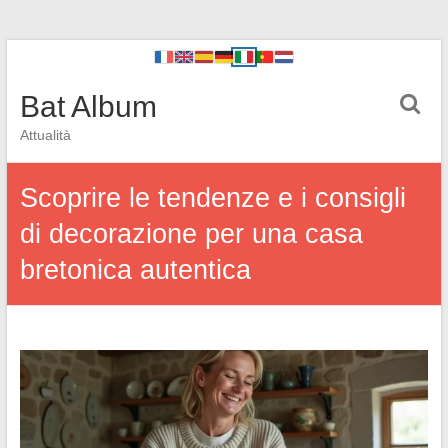
Bat Album
Attualità
Scoprire le tendenze e i consigli
di decorazione per una casa
bretonica autentica