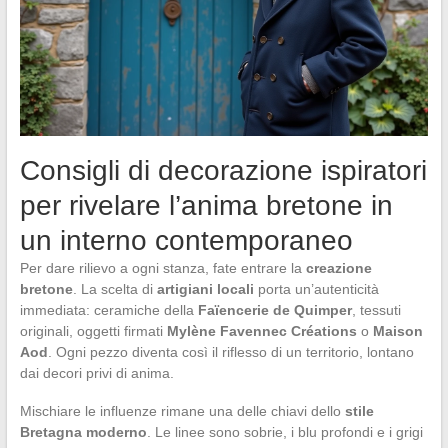
Consigli di decorazione ispiratori
per rivelare l’anima bretone in
un interno contemporaneo
Per dare rilievo a ogni stanza, fate entrare la
creazione
bretone
. La scelta di
artigiani locali
porta un’autenticità
immediata: ceramiche della
Faïencerie de Quimper
, tessuti
originali, oggetti firmati
Mylène Favennec Créations
o
Maison
Aod
. Ogni pezzo diventa così il riflesso di un territorio, lontano
dai decori privi di anima.
Mischiare le influenze rimane una delle chiavi dello
stile
Bretagna moderno
. Le linee sono sobrie, i blu profondi e i grigi