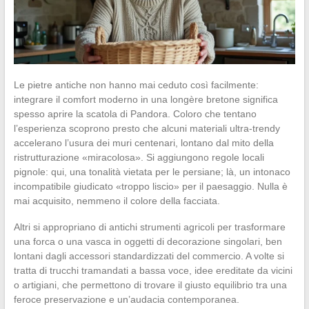
Le pietre antiche non hanno mai ceduto così facilmente:
integrare il comfort moderno in una longère bretone significa
spesso aprire la scatola di Pandora. Coloro che tentano
l’esperienza scoprono presto che alcuni materiali ultra-trendy
accelerano l’usura dei muri centenari, lontano dal mito della
ristrutturazione «miracolosa». Si aggiungono regole locali
pignole: qui, una tonalità vietata per le persiane; là, un intonaco
incompatibile giudicato «troppo liscio» per il paesaggio. Nulla è
mai acquisito, nemmeno il colore della facciata.
Altri si appropriano di antichi strumenti agricoli per trasformare
una forca o una vasca in oggetti di decorazione singolari, ben
lontani dagli accessori standardizzati del commercio. A volte si
tratta di trucchi tramandati a bassa voce, idee ereditate da vicini
o artigiani, che permettono di trovare il giusto equilibrio tra una
feroce preservazione e un’audacia contemporanea.