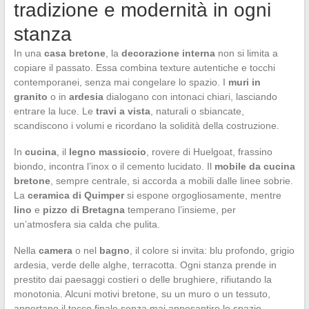
tradizione e modernità in ogni
stanza
In una
casa bretone
, la
decorazione interna
non si limita a
copiare il passato. Essa combina texture autentiche e tocchi
contemporanei, senza mai congelare lo spazio. I
muri in
granito
o in
ardesia
dialogano con intonaci chiari, lasciando
entrare la luce. Le
travi a vista
, naturali o sbiancate,
scandiscono i volumi e ricordano la solidità della costruzione.
In
cucina
, il
legno massiccio
, rovere di Huelgoat, frassino
biondo, incontra l’inox o il cemento lucidato. Il
mobile da cucina
bretone
, sempre centrale, si accorda a mobili dalle linee sobrie.
La
ceramica di Quimper
si espone orgogliosamente, mentre
lino
e
pizzo di Bretagna
temperano l’insieme, per
un’atmosfera sia calda che pulita.
Nella
camera
o nel
bagno
, il colore si invita: blu profondo, grigio
ardesia, verde delle alghe, terracotta. Ogni stanza prende in
prestito dai paesaggi costieri o delle brughiere, rifiutando la
monotonia. Alcuni motivi bretone, su un muro o un tessuto,
apportano il tocco finale senza mai appesantire lo spazio.