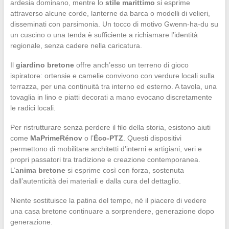
ardesia dominano, mentre lo
stile marittimo
si esprime
attraverso alcune corde, lanterne da barca o modelli di velieri,
disseminati con parsimonia. Un tocco di motivo Gwenn-ha-du su
un cuscino o una tenda è sufficiente a richiamare l’identità
regionale, senza cadere nella caricatura.
Il
giardino bretone
offre anch’esso un terreno di gioco
ispiratore: ortensie e camelie convivono con verdure locali sulla
terrazza, per una continuità tra interno ed esterno. A tavola, una
tovaglia in lino e piatti decorati a mano evocano discretamente
le radici locali.
Per ristrutturare senza perdere il filo della storia, esistono aiuti
come
MaPrimeRénov
o l’
Éco-PTZ
. Questi dispositivi
permettono di mobilitare architetti d’interni e artigiani, veri e
propri passatori tra tradizione e creazione contemporanea.
L’
anima bretone
si esprime così con forza, sostenuta
dall’autenticità dei materiali e dalla cura del dettaglio.
Niente sostituisce la patina del tempo, né il piacere di vedere
una casa bretone continuare a sorprendere, generazione dopo
generazione.