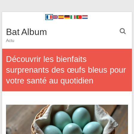
Bat Album
Actu
Découvrir les bienfaits
surprenants des œufs bleus pour
votre santé au quotidien