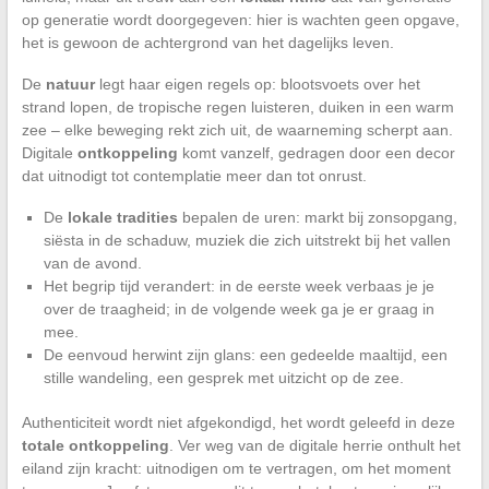
op generatie wordt doorgegeven: hier is wachten geen opgave,
het is gewoon de achtergrond van het dagelijks leven.
De
natuur
legt haar eigen regels op: blootsvoets over het
strand lopen, de tropische regen luisteren, duiken in een warm
zee – elke beweging rekt zich uit, de waarneming scherpt aan.
Digitale
ontkoppeling
komt vanzelf, gedragen door een decor
dat uitnodigt tot contemplatie meer dan tot onrust.
De
lokale tradities
bepalen de uren: markt bij zonsopgang,
siësta in de schaduw, muziek die zich uitstrekt bij het vallen
van de avond.
Het begrip tijd verandert: in de eerste week verbaas je je
over de traagheid; in de volgende week ga je er graag in
mee.
De eenvoud herwint zijn glans: een gedeelde maaltijd, een
stille wandeling, een gesprek met uitzicht op de zee.
Authenticiteit wordt niet afgekondigd, het wordt geleefd in deze
totale ontkoppeling
. Ver weg van de digitale herrie onthult het
eiland zijn kracht: uitnodigen om te vertragen, om het moment