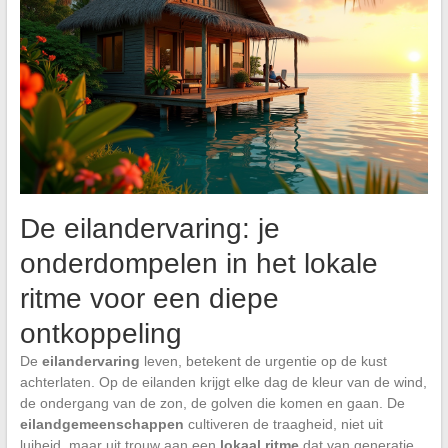
De eilandervaring: je
onderdompelen in het lokale
ritme voor een diepe
ontkoppeling
De
eilandervaring
leven, betekent de urgentie op de kust
achterlaten. Op de eilanden krijgt elke dag de kleur van de wind,
de ondergang van de zon, de golven die komen en gaan. De
eilandgemeenschappen
cultiveren de traagheid, niet uit
luiheid, maar uit trouw aan een
lokaal ritme
dat van generatie