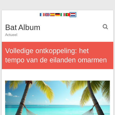
Bat Album
Actueel
Volledige ontkoppeling: het
tempo van de eilanden omarmen