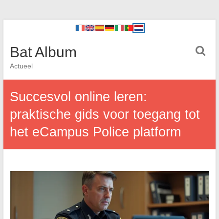
Bat Album
Actueel
Succesvol online leren:
praktische gids voor toegang tot
het eCampus Police platform