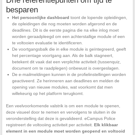
Drie referentiepunten om tijd te
besparen
Het persoonlijke dashboard
toont de lopende opleidingen,
de opleidingen die nog moeten worden afgerond en de
deadlines. Dit is de eerste pagina die na elke inlog moet
worden geraadpleegd om een achterstallige module of een
te voltooien evaluatie te identificeren.
De voortgangsbalk die in elke module is geïntegreerd, geeft
het percentage voortgang aan. Als de balk stagneert,
betekent dit vaak dat een verplichte activiteit (tussenquiz,
document om te raadplegen) onbewust is overgeslagen.
De e-mailmeldingen kunnen in de profielinstellingen worden
geactiveerd. Ze herinneren aan deadlines en melden de
opening van nieuwe modules, wat voorkomt dat men
willekeurig op het platform terugkomt.
Een veelvoorkomende valstrik is om een module te openen,
deze visueel door te nemen en vervolgens te sluiten in de
veronderstelling dat deze is gevalideerd. eCampus Police
registreert de voltooiing activiteit per activiteit.
Elk klikbaar
element in een module moet worden geopend en voltooid