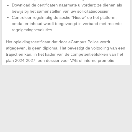
Download de certificaten naarmate u vordert: ze dienen als
bewijs bij het samenstellen van uw sollicitatiedossier.
Controleer regelmatig de sectie “Nieuw” op het platform,
omdat er inhoud wordt toegevoegd in verband met recente
regelgevingsevoluties.
Het opleidingscertificaat dat door eCampus Police wordt
afgegeven, is geen diploma. Het bevestigt de voltooiing van een
traject en kan, in het kader van de competentieblokken van het
plan 2024-2027, een dossier voor VAE of interne promotie
aanvullen. Het nuanceert het moment van het invullen van een
administratief dossier.
Het platform eCampus Police vervangt noch het persoonlijke
werk, noch de begeleiding door een referent trainer. Het
structureert een traject, biedt actuele inhoud en volgt de
voortgang. De rest hangt af van de regelmaat van elke agent en
zijn vermogen om
gevalideerde modules om te zetten in
daadwerkelijk beheerde competenties
.