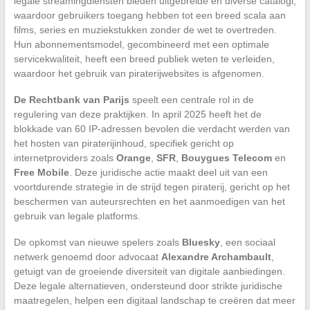
legale streamingdiensten bieden uitgebreide en diverse catalogi,
waardoor gebruikers toegang hebben tot een breed scala aan
films, series en muziekstukken zonder de wet te overtreden.
Hun abonnementsmodel, gecombineerd met een optimale
servicekwaliteit, heeft een breed publiek weten te verleiden,
waardoor het gebruik van piraterijwebsites is afgenomen.
De Rechtbank van Parijs
speelt een centrale rol in de
regulering van deze praktijken. In april 2025 heeft het de
blokkade van 60 IP-adressen bevolen die verdacht werden van
het hosten van piraterijinhoud, specifiek gericht op
internetproviders zoals
Orange
,
SFR
,
Bouygues Telecom
en
Free Mobile
. Deze juridische actie maakt deel uit van een
voortdurende strategie in de strijd tegen piraterij, gericht op het
beschermen van auteursrechten en het aanmoedigen van het
gebruik van legale platforms.
De opkomst van nieuwe spelers zoals
Bluesky
, een sociaal
netwerk genoemd door advocaat
Alexandre Archambault
,
getuigt van de groeiende diversiteit van digitale aanbiedingen.
Deze legale alternatieven, ondersteund door strikte juridische
maatregelen, helpen een digitaal landschap te creëren dat meer