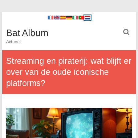
Bat Album
Actueel
Streaming en piraterij: wat blijft er
over van de oude iconische
platforms?