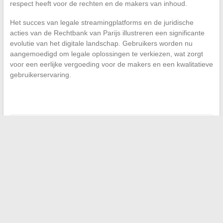
respect heeft voor de rechten en de makers van inhoud.
Het succes van legale streamingplatforms en de juridische
acties van de Rechtbank van Parijs illustreren een significante
evolutie van het digitale landschap. Gebruikers worden nu
aangemoedigd om legale oplossingen te verkiezen, wat zorgt
voor een eerlijke vergoeding voor de makers en een kwalitatieve
gebruikerservaring.
←
Docenten: hoe u uw professionele e-mails effectief kunt
beheren
De digitale ruimtes voor werknemers: welke voordelen?
→
Zoeken