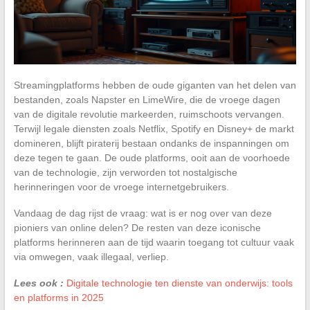
Streamingplatforms hebben de oude giganten van het delen van
bestanden, zoals Napster en LimeWire, die de vroege dagen
van de digitale revolutie markeerden, ruimschoots vervangen.
Terwijl legale diensten zoals Netflix, Spotify en Disney+ de markt
domineren, blijft piraterij bestaan ondanks de inspanningen om
deze tegen te gaan. De oude platforms, ooit aan de voorhoede
van de technologie, zijn verworden tot nostalgische
herinneringen voor de vroege internetgebruikers.
Vandaag de dag rijst de vraag: wat is er nog over van deze
pioniers van online delen? De resten van deze iconische
platforms herinneren aan de tijd waarin toegang tot cultuur vaak
via omwegen, vaak illegaal, verliep.
Lees ook :
Digitale technologie ten dienste van onderwijs: tools
en platforms in 2025