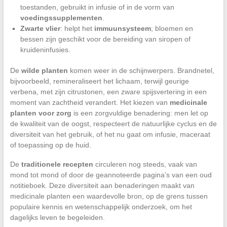
toestanden, gebruikt in infusie of in de vorm van
voedingssupplementen
.
Zwarte vlier
: helpt het
immuunsysteem
; bloemen en
bessen zijn geschikt voor de bereiding van siropen of
kruideninfusies.
De
wilde planten
komen weer in de schijnwerpers. Brandnetel,
bijvoorbeeld, remineraliseert het lichaam, terwijl geurige
verbena, met zijn citrustonen, een zware spijsvertering in een
moment van zachtheid verandert. Het kiezen van
medicinale
planten voor zorg
is een zorgvuldige benadering: men let op
de kwaliteit van de oogst, respecteert de natuurlijke cyclus en de
diversiteit van het gebruik, of het nu gaat om infusie, maceraat
of toepassing op de huid.
De
traditionele recepten
circuleren nog steeds, vaak van
mond tot mond of door de geannoteerde pagina’s van een oud
notitieboek. Deze diversiteit aan benaderingen maakt van
medicinale planten een waardevolle bron, op de grens tussen
populaire kennis en wetenschappelijk onderzoek, om het
dagelijks leven te begeleiden.