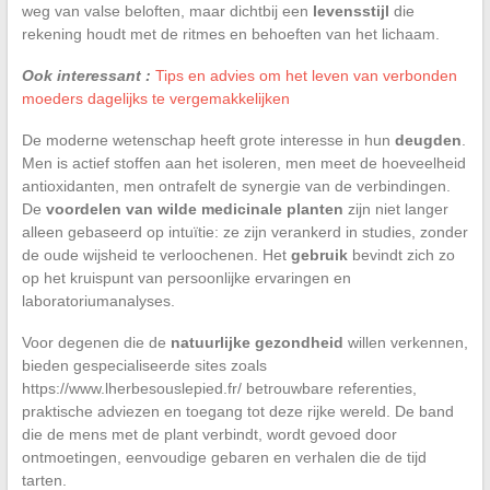
weg van valse beloften, maar dichtbij een
levensstijl
die
rekening houdt met de ritmes en behoeften van het lichaam.
Ook interessant :
Tips en advies om het leven van verbonden
moeders dagelijks te vergemakkelijken
De moderne wetenschap heeft grote interesse in hun
deugden
.
Men is actief stoffen aan het isoleren, men meet de hoeveelheid
antioxidanten, men ontrafelt de synergie van de verbindingen.
De
voordelen van wilde medicinale planten
zijn niet langer
alleen gebaseerd op intuïtie: ze zijn verankerd in studies, zonder
de oude wijsheid te verloochenen. Het
gebruik
bevindt zich zo
op het kruispunt van persoonlijke ervaringen en
laboratoriumanalyses.
Voor degenen die de
natuurlijke gezondheid
willen verkennen,
bieden gespecialiseerde sites zoals
https://www.lherbesouslepied.fr/ betrouwbare referenties,
praktische adviezen en toegang tot deze rijke wereld. De band
die de mens met de plant verbindt, wordt gevoed door
ontmoetingen, eenvoudige gebaren en verhalen die de tijd
tarten.