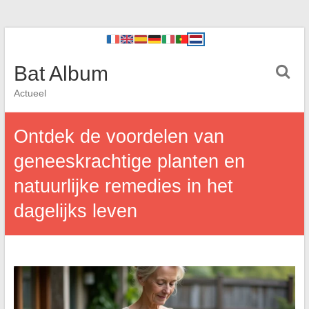
Bat Album
Actueel
Ontdek de voordelen van
geneeskrachtige planten en
natuurlijke remedies in het
dagelijks leven