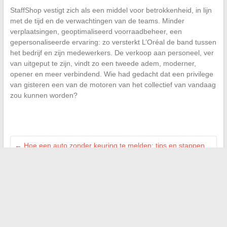
StaffShop vestigt zich als een middel voor betrokkenheid, in lijn
met de tijd en de verwachtingen van de teams. Minder
verplaatsingen, geoptimaliseerd voorraadbeheer, een
gepersonaliseerde ervaring: zo versterkt L’Oréal de band tussen
het bedrijf en zijn medewerkers. De verkoop aan personeel, ver
van uitgeput te zijn, vindt zo een tweede adem, moderner,
opener en meer verbindend. Wie had gedacht dat een privilege
van gisteren een van de motoren van het collectief van vandaag
zou kunnen worden?
←
Hoe een auto zonder keuring te melden: tips en stappen
om te volgen
Ontdek een warm Parijs restaurant waar inclusiviteit het
verschil maakt
→
Zoeken