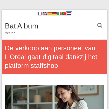
Bat Album
Actueel
De verkoop aan personeel van
L’Oréal gaat digitaal dankzij het
platform staffshop