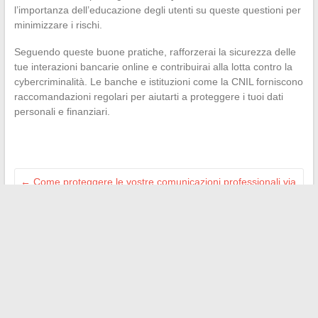
l’importanza dell’educazione degli utenti su queste questioni per
minimizzare i rischi.
Seguendo queste buone pratiche, rafforzerai la sicurezza delle
tue interazioni bancarie online e contribuirai alla lotta contro la
cybercriminalità. Le banche e istituzioni come la CNIL forniscono
raccomandazioni regolari per aiutarti a proteggere i tuoi dati
personali e finanziari.
←
Come proteggere le vostre comunicazioni professionali via
email
Come trovare un alloggio quando non si ha una busta paga
→
Search