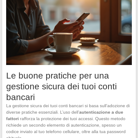
Le buone pratiche per una
gestione sicura dei tuoi conti
bancari
La gestione sicura dei tuoi conti bancari si basa sull’adozione di
diverse pratiche essenziali. L’uso dell’
autenticazione a due
fattori
rafforza la protezione dei tuoi accessi. Questo metodo
richiede un secondo elemento di autenticazione, spesso un
codice inviato al tuo telefono cellulare, oltre alla tua password