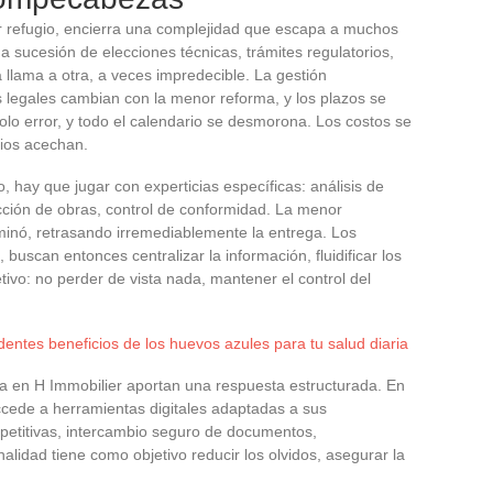
lor refugio, encierra una complejidad que escapa a muchos
 sucesión de elecciones técnicas, trámites regulatorios,
a llama a otra, a veces impredecible. La gestión
s legales cambian con la menor reforma, y los plazos se
lo error, y todo el calendario se desmorona. Los costos se
gios acechan.
o, hay que jugar con experticias específicas: análisis de
ección de obras, control de conformidad. La menor
inó, retrasando irremediablemente la entrega. Los
 buscan entonces centralizar la información, fluidificar los
etivo: no perder de vista nada, mantener el control del
entes beneficios de los huevos azules para tu salud diaria
tea en H Immobilier aportan una respuesta estructurada. En
ccede a herramientas digitales adaptadas a sus
petitivas, intercambio seguro de documentos,
nalidad tiene como objetivo reducir los olvidos, asegurar la