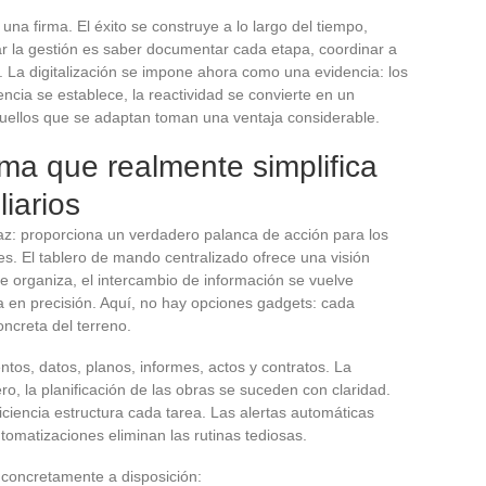
 una firma. El éxito se construye a lo largo del tiempo,
ar la gestión es saber documentar cada etapa, coordinar a
ad. La digitalización se impone ahora como una evidencia: los
cia se establece, la reactividad se convierte en un
aquellos que se adaptan toman una ventaja considerable.
rma que realmente simplifica
iarios
rfaz: proporciona un verdadero palanca de acción para los
es. El tablero de mando centralizado ofrece una visión
se organiza, el intercambio de información se vuelve
a en precisión. Aquí, no hay opciones gadgets: cada
ncreta del terreno.
tos, datos, planos, informes, actos y contratos. La
ro, la planificación de las obras se suceden con claridad.
iciencia estructura cada tarea. Las alertas automáticas
tomatizaciones eliminan las rutinas tediosas.
 concretamente a disposición: