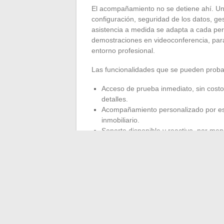
El acompañamiento no se detiene ahí. Un
configuración, seguridad de los datos, ge
asistencia a medida se adapta a cada perf
demostraciones en videoconferencia, para 
entorno profesional.
Las funcionalidades que se pueden proba
Acceso de prueba inmediato, sin costo
detalles.
Acompañamiento personalizado por esp
inmobiliario.
Soporte disponible y reactivo, por men
prácticas.
Quienes intentan la experiencia iTea Prop
control, plazos mejor cumplidos, responsa
un recorrido lleno de obstáculos y se con
avanza con confianza.