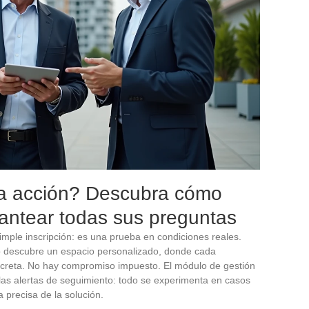
 la acción? Descubra cómo
lantear todas sus preguntas
simple inscripción: es una prueba en condiciones reales.
io descubre un espacio personalizado, donde cada
creta. No hay compromiso impuesto. El módulo de gestión
 las alertas de seguimiento: todo se experimenta en casos
 precisa de la solución.