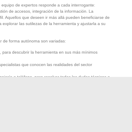
 equipo de expertos responde a cada interrogante:
stión de accesos, integración de la información. La
il. Aquellos que deseen ir más allá pueden beneficiarse de
explorar las sutilezas de la herramienta y ajustarla a su
r de forma autónoma son variadas:
, para descubrir la herramienta en sus más mínimos
ecialistas que conocen las realidades del sector
sajería o teléfono, para resolver todas las dudas técnicas o
 pronto notan la diferencia: un proyecto que gana en
bilidades claras en cada etapa. El inmobiliario deja de ser
vierte en un terreno de oportunidades, donde cada actor