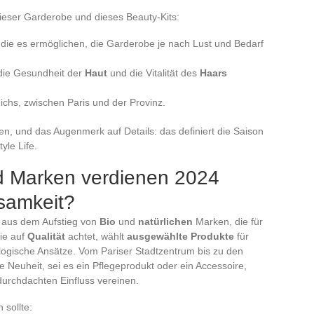
eser Garderobe und dieses Beauty-Kits:
, die es ermöglichen, die Garderobe je nach Lust und Bedarf
die Gesundheit der
Haut
und die Vitalität des
Haars
ichs, zwischen Paris und der Provinz.
ren, und das Augenmerk auf Details: das definiert die Saison
yle Life.
d Marken verdienen 2024
ksamkeit?
t aus dem Aufstieg von
Bio
und
natürlichen
Marken, die für
die auf
Qualität
achtet, wählt
ausgewählte Produkte
für
ologische Ansätze. Vom Pariser Stadtzentrum bis zu den
e Neuheit, sei es ein Pflegeprodukt oder ein Accessoire,
urchdachten Einfluss vereinen.
 sollte: