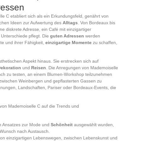
ressen
 C etabliert sich als ein Erkundungsfeld, genährt von
chen Ideen zur Aufwertung des
Alltags
. Von Bordeaux bis
ne diskrete Adresse, ein Café mit einzigartiger
 Unterschiede pflegt. Die
guten Adressen
werden
te und ihrer Fähigkeit,
einzigartige Momente
zu schaffen,
hetischen Aspekt hinaus. Sie erstrecken sich auf
ekoration
und
Reisen
. Die Anregungen von Mademoiselle
unch zu testen, an einem Blumen-Workshop teilzunehmen
 zwischen Weinbergen und gepflasterten Gassen zu
nungen, Landschaften, Pariser oder Bordeaux-Events, die
 von Mademoiselle C auf die Trends und
en Ansatzes zur Mode und
Schönheit
ausgewählt wurden,
m Wunsch nach Austausch.
t von einzigartigen Lebenswegen, zwischen Lebenskunst und