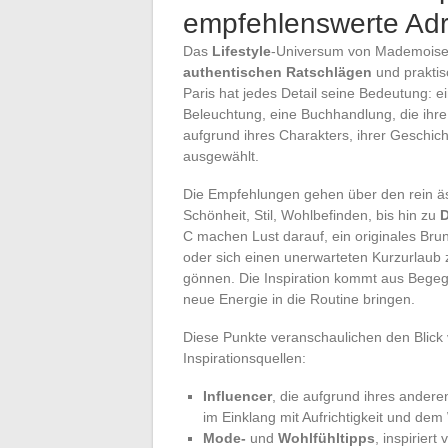
empfehlenswerte Ad
Das
Lifestyle
-Universum von Mademoiselle
authentischen Ratschlägen
und praktis
Paris hat jedes Detail seine Bedeutung: ei
Beleuchtung, eine Buchhandlung, die ihre
aufgrund ihres Charakters, ihrer Geschich
ausgewählt.
Die Empfehlungen gehen über den rein äst
Schönheit, Stil, Wohlbefinden, bis hin zu
D
C machen Lust darauf, ein originales Br
oder sich einen unerwarteten Kurzurlaub
gönnen. Die Inspiration kommt aus Begeg
neue Energie in die Routine bringen.
Diese Punkte veranschaulichen den Blick
Inspirationsquellen:
Influencer
, die aufgrund ihres ander
im Einklang mit Aufrichtigkeit und de
Mode-
und
Wohlfühltipps
, inspirier