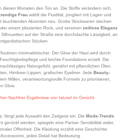
in diesen Monaten den Ton an. Die Stoffe verändern sich,
trendige Frau
wählt die Fluidität, jongliert mit Lagen und
 mit leuchtenden Akzenten neu. Grobe Strickwaren stechen
oder einem plissierten Rock, und vereinen
zeitlose Eleganz
e Silhouetten auf der Straße eine durchdachte Lässigkeit, an
antgardistischen Stücken.
outinen minimalistischer. Der Glow der Haut wird durch
 Feuchtigkeitspflege und leichte Foundations erzielt. Die
nachlässiges Naturgefühl, genährt mit pflanzlichen Ölen.
tten, Himbeer-Lippen, grafischer Eyeliner. Jede
Beauty-
dem Willen, verantwortungsvolle Formeln zu priorisieren,
en Glow.
rher-Nachher-Ergebnisse von Ialuset im Gesicht:
, fängt jede Auswahl den Zeitgeist ein. Die
Mode-Trends
ht gerückt werden, spiegeln eine Pariser Sensibilität wider,
naler Offenheit. Die Kleidung erzählt eine Geschichte:
 Accessoires, jedes Detail hat Bedeutung.