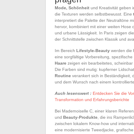
Mode, Schönheit
und Kreativität geben 
die Texturen werden selbstbewusst. Eine
interpretiert die Palette der Neutraltöne
hervor, kombiniert mit einer weiten Hose 
und urbane Lässigkeit. In Paris zeigen di
der Schnittstelle zwischen Klassik und av
Im Bereich
Lifestyle-Beauty
werden die R
eine sorgfältige Vorbereitung, spezifische
Haare
zeigen ein bearbeitetes, scheinbar 
Die Farben sind mutig: kupferner Lidscha
Routine
verankert sich in Beständigkeit, 
und dem Wunsch nach einem kontrolliert
Auch lesenswert :
Entdecken Sie die Vo
Transformation und Erfahrungsberichte
Bei Mademoiselle C, einer klaren Referenz
und
Beauty-Produkte
, die ins Rampenlic
zwischen lokalem Know-how und internatio
eine modernisierte Tweedjacke, grafische