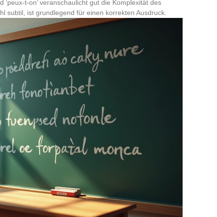
 ‘peux-t-on’ veranschaulicht gut die Komplexität des
l subtil, ist grundlegend für einen korrekten Ausdruck.