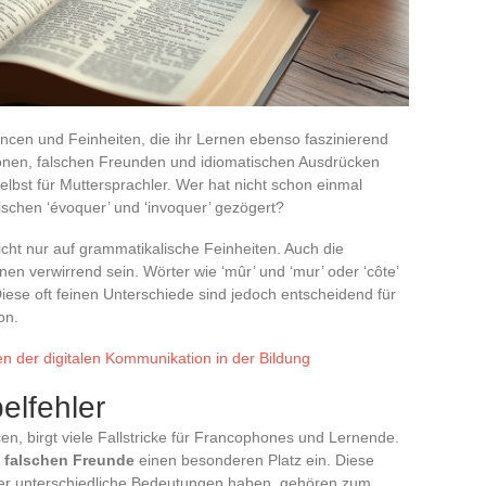
ancen und Feinheiten, die ihr Lernen ebenso faszinierend
en, falschen Freunden und idiomatischen Ausdrücken
elbst für Muttersprachler. Wer hat nicht schon einmal
ischen ‘évoquer’ und ‘invoquer’ gezögert?
icht nur auf grammatikalische Feinheiten. Auch die
n verwirrend sein. Wörter wie ‘mûr’ und ‘mur’ oder ‘côte’
. Diese oft feinen Unterschiede sind jedoch entscheidend für
on.
n der digitalen Kommunikation in der Bildung
elfehler
n, birgt viele Fallstricke für Francophones und Lernende.
e
falschen Freunde
einen besonderen Platz ein. Diese
ber unterschiedliche Bedeutungen haben, gehören zum