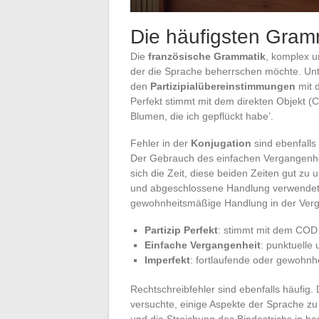
Die häufigsten Gramm
Die
französische Grammatik
, komplex u
der die Sprache beherrschen möchte. Unte
den
Partizipialübereinstimmungen
mit d
Perfekt stimmt mit dem direkten Objekt (
Blumen, die ich gepflückt habe’.
Fehler in der
Konjugation
sind ebenfalls
Der Gebrauch des einfachen Vergangenhei
sich die Zeit, diese beiden Zeiten gut zu 
und abgeschlossene Handlung verwendet,
gewohnheitsmäßige Handlung in der Verg
Partizip Perfekt
: stimmt mit dem COD
Einfache Vergangenheit
: punktuelle
Imperfekt
: fortlaufende oder gewohn
Rechtschreibfehler sind ebenfalls häufig.
versuchte, einige Aspekte der Sprache z
und die Streichung des Bindestrichs in 