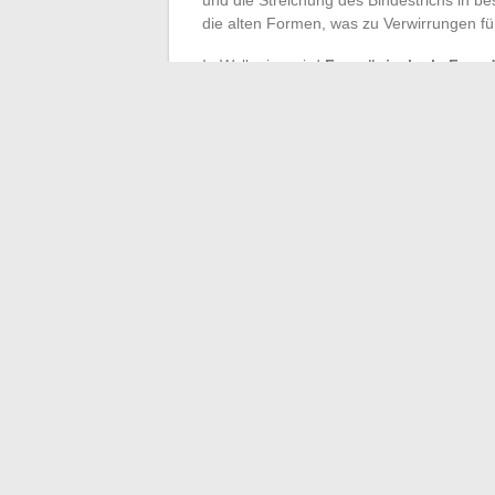
die alten Formen, was zu Verwirrungen f
In Wallonien wird
Französisch als Frem
Nuancen unterrichtet. Die
unveränderlic
oft eine Fehlerquelle. Begriffe wie ‘tout’,
um Fehler zu vermeiden.
Die
Syntax
des Französischen hält ebenfa
Personalpronomen
, insbesondere im Fal
‘Ich sehe ihn nicht’ und nicht ‘Ich sehe den
←
Digitale Räume für Mitarbeiter: Welche
Die Herausf