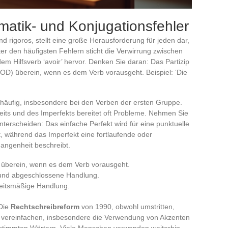
atik- und Konjugationsfehler
nd rigoros, stellt eine große Herausforderung für jeden dar,
r den häufigsten Fehlern sticht die Verwirrung zwischen
em Hilfsverb ‘avoir’ hervor. Denken Sie daran: Das Partizip
COD) überein, wenn es dem Verb vorausgeht. Beispiel: ‘Die
 häufig, insbesondere bei den Verben der ersten Gruppe.
ts und des Imperfekts bereitet oft Probleme. Nehmen Sie
unterscheiden: Das einfache Perfekt wird für eine punktuelle
 während das Imperfekt eine fortlaufende oder
angenheit beschreibt.
 überein, wenn es dem Verb vorausgeht.
 und abgeschlossene Handlung.
heitsmäßige Handlung.
 Die
Rechtschreibreform
von 1990, obwohl umstritten,
u vereinfachen, insbesondere die Verwendung von Akzenten
bestimmten Wörtern. Viele Menschen verwenden weiterhin