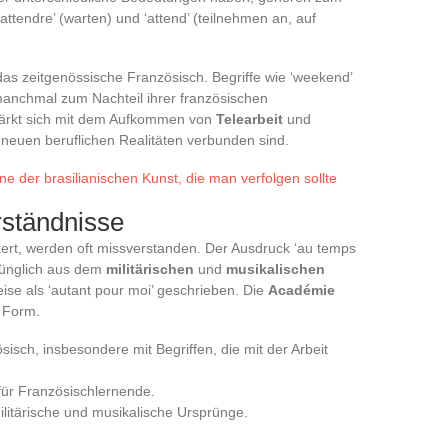
ttendre’ (warten) und ‘attend’ (teilnehmen an, auf
as zeitgenössische Französisch. Begriffe wie ‘weekend’
manchmal zum Nachteil ihrer französischen
ärkt sich mit dem Aufkommen von
Telearbeit
und
t neuen beruflichen Realitäten verbunden sind.
e der brasilianischen Kunst, die man verfolgen sollte
ständnisse
kert, werden oft missverstanden. Der Ausdruck ‘au temps
sprünglich aus dem
militärischen
und
musikalischen
eise als ‘autant pour moi’ geschrieben. Die
Académie
e Form.
sisch, insbesondere mit Begriffen, die mit der Arbeit
e für Französischlernende.
militärische und musikalische Ursprünge.