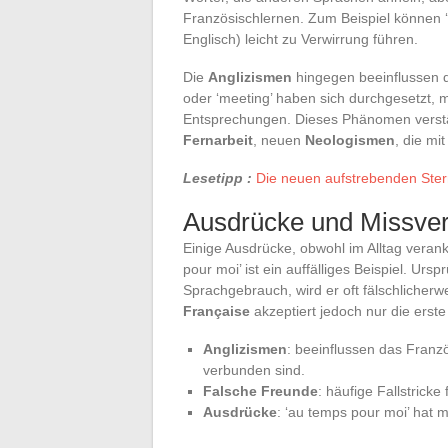
Französischlernen. Zum Beispiel können ‘a
Englisch) leicht zu Verwirrung führen.
Die
Anglizismen
hingegen beeinflussen d
oder ‘meeting’ haben sich durchgesetzt, 
Entsprechungen. Dieses Phänomen verst
Fernarbeit
, neuen
Neologismen
, die mi
Lesetipp :
Die neuen aufstrebenden Stern
Ausdrücke und Missver
Einige Ausdrücke, obwohl im Alltag veran
pour moi’ ist ein auffälliges Beispiel. Ur
Sprachgebrauch, wird er oft fälschlicherw
Française
akzeptiert jedoch nur die erst
Anglizismen
: beeinflussen das Franzö
verbunden sind.
Falsche Freunde
: häufige Fallstrick
Ausdrücke
: ‘au temps pour moi’ hat 